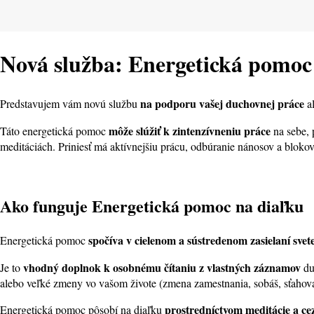
Nová služba: Energetická pomoc
na podporu vašej duchovnej práce
Predstavujem vám novú službu
a
môže slúžiť k zintenzívneniu práce
Táto energetická pomoc
na sebe, 
meditáciách. Priniesť má aktívnejšiu prácu, odbúranie nánosov a bloko
Ako funguje Energetická pomoc na diaľku
spočíva v cielenom a sústredenom zasielaní svete
Energetická pomoc
vhodný doplnok k osobnému čítaniu z vlastných záznamov
Je to
du
alebo veľké zmeny vo vašom živote (zmena zamestnania, sobáš, sťahovani
prostredníctvom meditácie a ce
Energetická pomoc pôsobí na diaľku