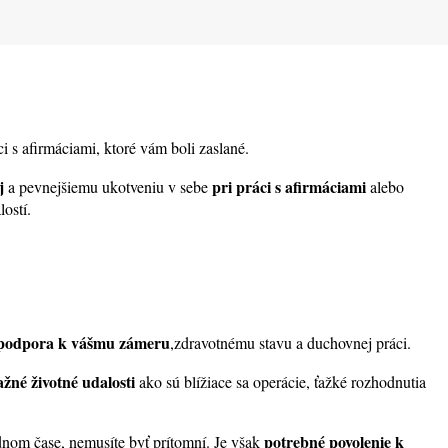
i s afirmáciami, ktoré vám boli zaslané.
oj
pri práci s afirmáciami
a pevnejšiemu ukotveniu v sebe
alebo
ostí.
podpora k vášmu zámeru
,zdravotnému stavu a duchovnej práci.
žné životné udalosti
ako sú blížiace sa operácie, ťažké rozhodnutia
potrebné povolenie k
dnom čase, nemusíte byť prítomní. Je však