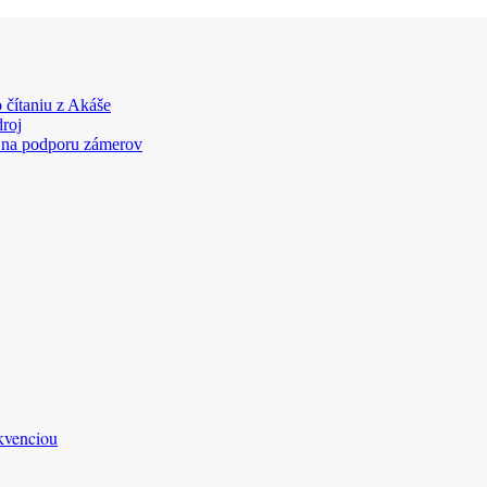
 čítaniu z Akáše
droj
 na podporu zámerov