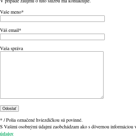
V prípade záujmu o túto službu ma kontaktujte.
Vaše meno*
Váš email*
Vaša správa
* / Polia označené hviezdičkou sú povinné.
S Vašimi osobnými údajmi zaobchádzam ako s dôvernou informáciou v 
údajov