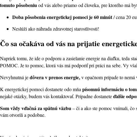
tomuto pôsobeniu
od vás alebo priamo od človeka, pre ktorého má byť 
Doba pôsobenia energetickej pomoci je 60 minút
/ cena 20 eu
Neslúži ako náhrada zdravotnej starostlivosti!
Čo sa očakáva od vás na prijatie energetick
Napriek tomu, že ide o podporu a zasielanie energie na diaľku, teda stačí
POMOC. Je to pomoc, ktorá vás má podporiť pri práci na sebe. Vy vš
dôvera v prenos energie,
Nevyhnutná je
v opačnom prípade to nemá vý
písomnú informáciu o tom,
K energetickej pomoci dostanete odo mňa
ďalšie odp
nejaké otázky, budem vás kontaktovať. Prípadne dostanete
Som vždy vďačná za spätnú väzbu
– či a ako ste pomoc vnímali, čo 
vám otvorili a podobne.