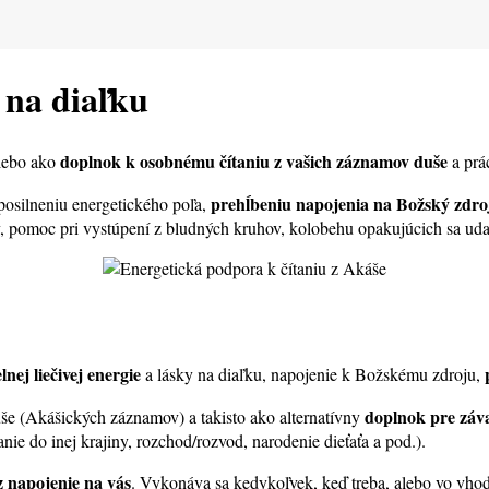
 na diaľku
doplnok k osobnému čítaniu z vašich záznamov duše
lebo ako
a prác
prehĺbeniu napojenia na Božský zdr
posilneniu energetického poľa,
v, pomoc pri vystúpení z bludných kruhov, kolobehu opakujúcich sa udal
lnej liečivej energie
a lásky na diaľku, napojenie k Božskému zdroju,
doplnok pre záva
še (Akášických záznamov) a takisto ako alternatívny
e do inej krajiny, rozchod/rozvod, narodenie dieťaťa a pod.).
z napojenie na vás
. Vykonáva sa kedykoľvek, keď treba, alebo vo vho