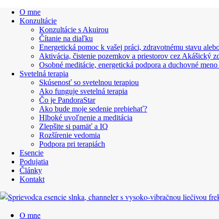
O mne
Konzultácie
Konzultácie s Akuirou
Čítanie na diaľku
Energetická pomoc k vašej práci, zdravotnému stavu alebo
Aktivácia, čistenie pozemkov a priestorov cez Akášický z
Osobné meditácie, energetická podpora a duchovné meno
Svetelná terapia
Skúsenosť so svetelnou terapiou
Ako funguje svetelná terapia
Čo je PandoraStar
Ako bude moje sedenie prebiehať?
Hlboké uvoľnenie a meditácia
Zlepšite si pamäť a IQ
Rozšírenie vedomia
Podpora pri terapiách
Esencie
Podujatia
Články
Kontakt
O mne