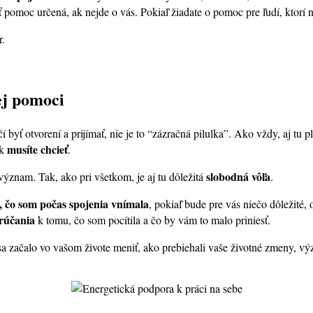
pomoc určená, ak nejde o vás. Pokiaľ žiadate o pomoc pre ľudí, ktorí ni
r.
ej pomoci
 byť otvorení a prijímať, nie je to “zázračná pilulka”. Ako vždy, aj tu pl
musíte chcieť
ak
.
slobodná vôľa
znam. Tak, ako pri všetkom, je aj tu dôležitá
.
 čo som počas spojenia vnímala
, pokiaľ bude pre vás niečo dôležité
orúčania
k tomu, čo som pocítila a čo by vám to malo priniesť.
sa začalo vo vašom živote meniť, ako prebiehali vaše životné zmeny, vý