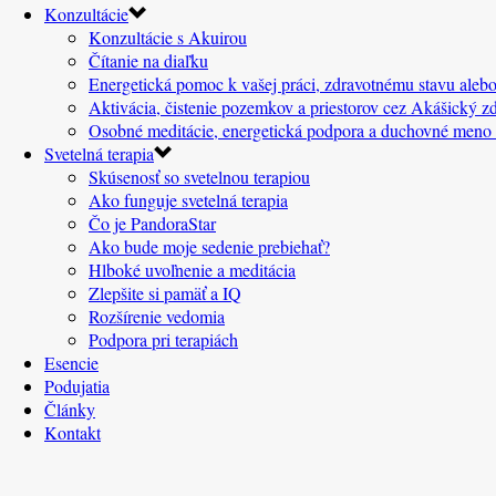
Konzultácie
Konzultácie s Akuirou
Čítanie na diaľku
Energetická pomoc k vašej práci, zdravotnému stavu alebo
Aktivácia, čistenie pozemkov a priestorov cez Akášický zd
Osobné meditácie, energetická podpora a duchovné meno
Svetelná terapia
Skúsenosť so svetelnou terapiou
Ako funguje svetelná terapia
Čo je PandoraStar
Ako bude moje sedenie prebiehať?
Hlboké uvoľnenie a meditácia
Zlepšite si pamäť a IQ
Rozšírenie vedomia
Podpora pri terapiách
Esencie
Podujatia
Články
Kontakt