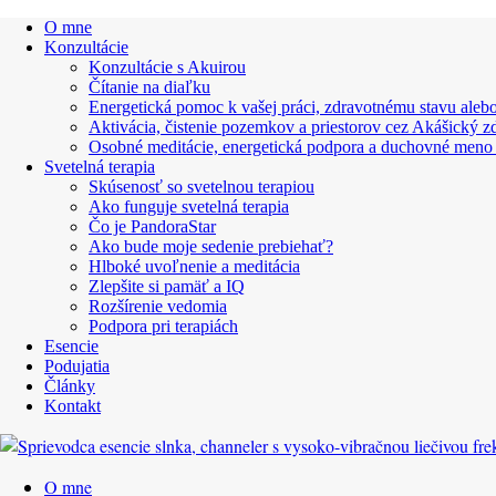
O mne
Konzultácie
Konzultácie s Akuirou
Čítanie na diaľku
Energetická pomoc k vašej práci, zdravotnému stavu alebo
Aktivácia, čistenie pozemkov a priestorov cez Akášický z
Osobné meditácie, energetická podpora a duchovné meno
Svetelná terapia
Skúsenosť so svetelnou terapiou
Ako funguje svetelná terapia
Čo je PandoraStar
Ako bude moje sedenie prebiehať?
Hlboké uvoľnenie a meditácia
Zlepšite si pamäť a IQ
Rozšírenie vedomia
Podpora pri terapiách
Esencie
Podujatia
Články
Kontakt
O mne