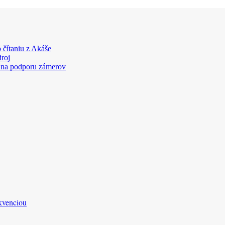
 čítaniu z Akáše
droj
 na podporu zámerov