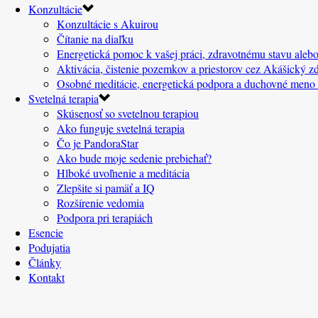
Konzultácie
Konzultácie s Akuirou
Čítanie na diaľku
Energetická pomoc k vašej práci, zdravotnému stavu alebo
Aktivácia, čistenie pozemkov a priestorov cez Akášický zd
Osobné meditácie, energetická podpora a duchovné meno
Svetelná terapia
Skúsenosť so svetelnou terapiou
Ako funguje svetelná terapia
Čo je PandoraStar
Ako bude moje sedenie prebiehať?
Hlboké uvoľnenie a meditácia
Zlepšite si pamäť a IQ
Rozšírenie vedomia
Podpora pri terapiách
Esencie
Podujatia
Články
Kontakt