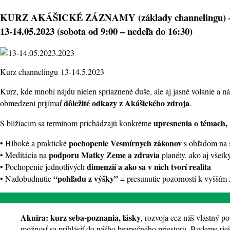
KURZ AKÁŠICKÉ ZÁZNAMY (základy channelingu)
13-14.05.2023 (sobota od 9:00 – nedeľa do 16:30)
Kurz channelingu 13-14.5.2023
Kurz, kde mnohí nájdu nielen spriaznené duše, ale aj jasné volanie a 
dôležité odkazy z Akášického zdroja
obmedzení prijímať
.
upresnenia o témach, k
S blížiacim sa termínom prichádzajú konkrétne
pochopenie Vesmírnych zákonov
• Hlboké a praktické
s ohľadom na 
podporu Matky Zeme a zdravia
• Meditácia na
planéty, ako aj všetk
dimenzií a ako sa v nich tvorí realita
• Pochopenie jednotlivých
“pohľadu z výšky”
• Nadobudnutie
= presunutie pozornosti k vyšší
Akuira:
kurz seba-poznania, lásky
, rozvoja cez náš vlastný po
možnosť sa prihlásiť do nášho bezpečného priestoru. Budeme rie