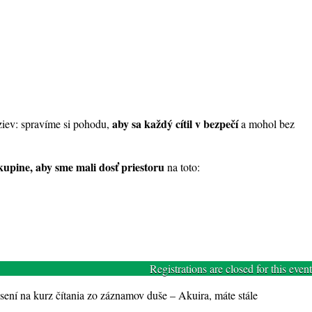
aby sa každý cítil v bezpečí
ýziev: spravíme si pohodu,
a mohol bez
kupine, aby sme mali dosť priestoru
na toto:
Registrations are closed for this event
lásení na kurz čítania zo záznamov duše – Akuira, máte stále