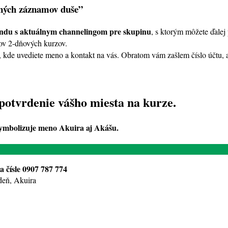
tných záznamov duše”
kendu s aktuálnym channelingom pre skupinu
, s ktorým môžete ďalej
íkov 2-dňových kurzov.
 kde uvediete meno a kontakt na vás. Obratom vám zašlem číslo účtu, a
potvrdenie vášho miesta na kurze.
symbolizuje meno Akuira aj Akášu.
a čísle 0907 787 774
 deň, Akuira