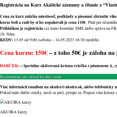
Registrácia na Kurz Akášické záznamy a čítanie z “Vlas
Cena za kurz zahŕňa miestnosť, podklady a písomné zhrnutie ví
kurze boli a radi by si ho zopakovali je cena 110€
. Platí pre účastn
Prihláškou je registrácia
cez tento formulár, SMS alebo správa na FB,
18, Nitra
KEDY:
13.05 od 9:00 (sobota) – 14.05.2023 16:30 (nedeľa)
Cena kurzu: 150€
– z toho
50€ je záloha
na 
DARČEK:
– špeciálne aktivovaná krásna sviečka s písmenom A, 
Registrations are closed for this event
Viac informácií emailom na akuira@akuira.sk, alebo telefonicky n
Pokiaľ máte ďalšie otázky, nech sa páči, pýtajte sa. Prajem vám krásny
AKUIRA kurzy