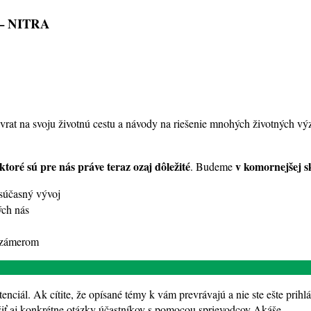
 – NITRA
návrat na svoju životnú cestu a návody na riešenie mnohých životných v
toré sú pre nás práve teraz ozaj dôležité
v komornejšej s
. Budeme
súčasný vývoj
ých nás
m zámerom
tenciál. Ak cítite, že opísané témy k vám prevrávajú a nie ste ešte prih
šiť aj konkrétne otázky účastníkov s pomocou sprievodcov Akáše.