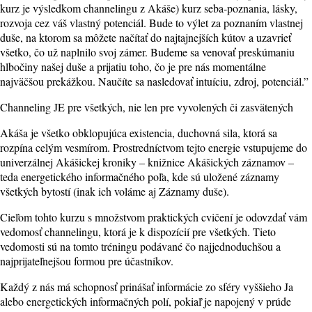
kurz je výsledkom channelingu z Akáše) kurz seba-poznania, lásky,
rozvoja cez váš vlastný potenciál. Bude to výlet za poznaním vlastnej
duše, na ktorom sa môžete načítať do najtajnejších kútov a uzavrieť
všetko, čo už naplnilo svoj zámer. Budeme sa venovať preskúmaniu
hlbočiny našej duše a prijatiu toho, čo je pre nás momentálne
najväčšou prekážkou. Naučíte sa nasledovať intuíciu, zdroj, potenciál.”
Channeling JE pre všetkých, nie len pre vyvolených či zasvätených
Akáša je všetko obklopujúca existencia, duchovná sila, ktorá sa
rozpína celým vesmírom. Prostredníctvom tejto energie vstupujeme do
univerzálnej Akášickej kroniky – knižnice Akášických záznamov –
teda energetického informačného poľa, kde sú uložené záznamy
všetkých bytostí (inak ich voláme aj Záznamy duše).
Cieľom tohto kurzu s množstvom praktických cvičení je odovzdať vám
vedomosť channelingu, ktorá je k dispozícií pre všetkých. Tieto
vedomosti sú na tomto tréningu podávané čo najjednoduchšou a
najprijateľnejšou formou pre účastníkov.
Každý z nás má schopnosť prinášať informácie zo sféry vyššieho Ja
alebo energetických informačných polí, pokiaľ je napojený v prúde