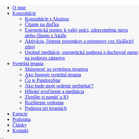
O mne
Konzultácie
Konzultácie s Akuirou
Čítanie na diaľku
Energetická pomoc k vašej práci, zdravotnému stavu
alebo čítaniu z Akáše
Aktivácia, čistenie pozemkov a priestorov cez Akášický
zdroj
Osobné meditácie, energetická podpora a duchovné meno
na podporu zámerov
Svetelná terapia
Skúsenosť so svetelnou terapiou
Ako funguje svetelná terapia
Čo je PandoraStar
Ako bude moje sedenie prebiehať?
Hlboké uvoľnenie a meditácia
Zlepšite si pamäť a IQ
Rozšírenie vedomia
Podpora pri terapiách
Esencie
Podujatia
Články
Kontakt