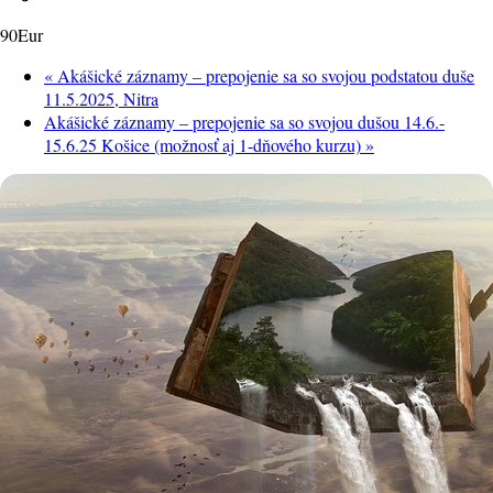
90Eur
«
Akášické záznamy – prepojenie sa so svojou podstatou duše
11.5.2025, Nitra
Akášické záznamy – prepojenie sa so svojou dušou 14.6.-
15.6.25 Košice (možnosť aj 1-dňového kurzu)
»