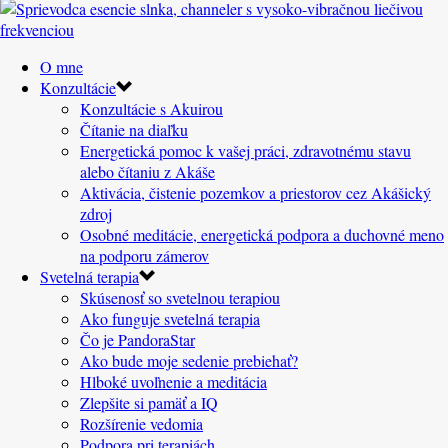
O mne
Konzultácie
Konzultácie s Akuirou
Čítanie na diaľku
Energetická pomoc k vašej práci, zdravotnému stavu
alebo čítaniu z Akáše
Aktivácia, čistenie pozemkov a priestorov cez Akášický
zdroj
Osobné meditácie, energetická podpora a duchovné meno
na podporu zámerov
Svetelná terapia
Skúsenosť so svetelnou terapiou
Ako funguje svetelná terapia
Čo je PandoraStar
Ako bude moje sedenie prebiehať?
Hlboké uvoľnenie a meditácia
Zlepšite si pamäť a IQ
Rozšírenie vedomia
Podpora pri terapiách