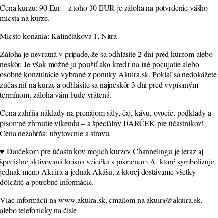
Cena kurzu: 90 Eur – z toho 30 EUR je záloha na potvrdenie vášho
miesta na kurze.
Miesto konania: Kalinčiakova 1, Nitra
Záloha je nevratná v prípade, že sa odhlásite 2 dni pred kurzom alebo
neskôr. Je však možné ju použiť ako kredit na iné podujatie alebo
osobné konzultácie vybrané z ponuky Akuira.sk. Pokiaľ sa nedokážete
zúčastniť na kurze a odhlásite sa najneskôr 3 dni pred vypísaným
termínom, záloha vám bude vrátená.
Cena zahŕňa náklady na prenájom sály, čaj, kávu, ovocie, podklady a
písomné zhrnutie víkendu – a špeciálny DARČEK pre účastníkov!
Cena nezahŕňa: ubytovanie a stravu.
♥ Darčekom pre účastníkov mojich kurzov Channelingu je teraz aj
špeciálne aktivovaná krásna sviečka s písmenom A, ktoré symbolizuje
jednak meno Akuira a jednak Akášu, z ktorej dostávame všetky
dôležité a potrebné informácie.
Viac informácií na www.akuira.sk, emailom na akuira@akuira.sk,
alebo telefonicky na čísle