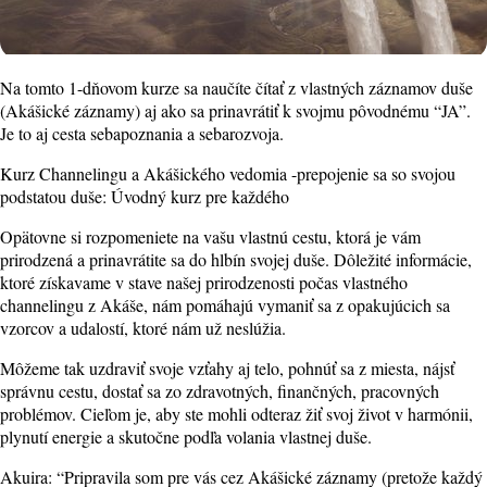
Na tomto 1-dňovom kurze sa naučíte čítať z vlastných záznamov duše
(Akášické záznamy) aj ako sa prinavrátiť k svojmu pôvodnému “JA”.
Je to aj cesta sebapoznania a sebarozvoja.
Kurz Channelingu a Akášického vedomia -prepojenie sa so svojou
podstatou duše: Úvodný kurz pre každého
Opätovne si rozpomeniete na vašu vlastnú cestu, ktorá je vám
prirodzená a prinavrátite sa do hlbín svojej duše. Dôležité informácie,
ktoré získavame v stave našej prirodzenosti počas vlastného
channelingu z Akáše, nám pomáhajú vymaniť sa z opakujúcich sa
vzorcov a udalostí, ktoré nám už neslúžia.
Môžeme tak uzdraviť svoje vzťahy aj telo, pohnúť sa z miesta, nájsť
správnu cestu, dostať sa zo zdravotných, finančných, pracovných
problémov. Cieľom je, aby ste mohli odteraz žiť svoj život v harmónii,
plynutí energie a skutočne podľa volania vlastnej duše.
Akuira: “Pripravila som pre vás cez Akášické záznamy (pretože každý