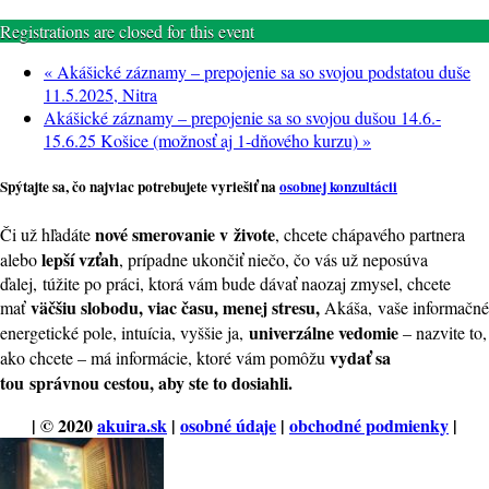
Registrations are closed for this event
«
Akášické záznamy – prepojenie sa so svojou podstatou duše
11.5.2025, Nitra
Akášické záznamy – prepojenie sa so svojou dušou 14.6.-
15.6.25 Košice (možnosť aj 1-dňového kurzu)
»
Spýtajte sa, čo najviac potrebujete vyriešiť na
osobnej konzultácii
nové smerovanie v živote
Či už hľadáte
, chcete chápavého partnera
lepší vzťah
alebo
, prípadne ukončiť niečo, čo vás už neposúva
ďalej, túžite po práci, ktorá vám bude dávať naozaj zmysel, chcete
väčšiu slobodu, viac času, menej stresu,
mať
Akáša, vaše informačné
univerzálne vedomie
energetické pole, intuícia, vyššie ja,
– nazvite to,
vydať sa
ako chcete – má informácie, ktoré vám pomôžu
tou
správnou cestou, aby ste to dosiahli.
| © 2020
akuira.sk
|
osobné údaje
|
obchodné podmienky
|