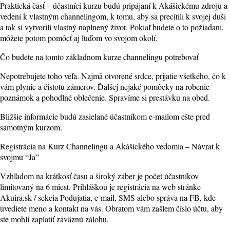
Praktická časť – účastníci kurzu budú pripájaní k Akášickému zdroju a
vedení k vlastným channelingom, k tomu, aby sa precítili k svojej duši
a tak si vytvorili vlastný naplnený život. Pokiaľ budete o to požiadaní,
môžete potom pomôcť aj ľuďom vo svojom okolí.
Čo budete na tomto základnom kurze channelingu potrebovať
Nepotrebujete toho veľa. Najmä otvorené srdce, prijatie všetkého, čo k
vám plynie a čistotu zámerov. Ďalšej nejaké pomôcky na robenie
poznámok a pohodlné oblečenie. Spravíme si prestávku na obed.
Bližšie informácie budú zasielané účastníkom e-mailom ešte pred
samotným kurzom.
Registrácia na Kurz Channelingu a Akášického vedomia – Návrat k
svojmu “Ja”
Vzhľadom na krátkosť času a široký záber je počet účastníkov
limitovaný na 6 miest. Prihláškou je registrácia na web stránke
Akuira.sk / sekcia Podujatia, e-mail, SMS alebo správa na FB, kde
uvediete meno a kontakt na vás. Obratom vám zašlem číslo účtu, aby
ste mohli zaplatiť záväznú zálohu.