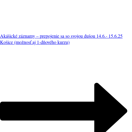
Akášické záznamy – prepojenie sa so svojou dušou 14.6.- 15.6.25
Košice (možnosť aj 1-dňového kurzu)