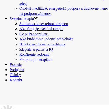
zdroj
Osobné meditácie, energetická podpora a duchovné meno
na podporu zámerov
Svetelná terapia
Skúsenosť so svetelnou terapiou
Ako funguje svetelná terapia
Čo je PandoraStar
Ako bude moje sedenie prebiehať?
Hlboké uvoľnenie a meditácia
Zlepšite si pamäť a IQ
Rozšírenie vedomia
Podpora pri terapiách
Esencie
Podujatia
Články
Kontakt