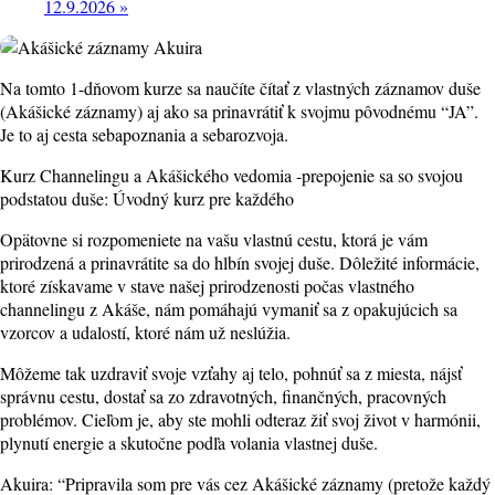
12.9.2026
»
Na tomto 1-dňovom kurze sa naučíte čítať z vlastných záznamov duše
(Akášické záznamy) aj ako sa prinavrátiť k svojmu pôvodnému “JA”.
Je to aj cesta sebapoznania a sebarozvoja.
Kurz Channelingu a Akášického vedomia -prepojenie sa so svojou
podstatou duše: Úvodný kurz pre každého
Opätovne si rozpomeniete na vašu vlastnú cestu, ktorá je vám
prirodzená a prinavrátite sa do hlbín svojej duše. Dôležité informácie,
ktoré získavame v stave našej prirodzenosti počas vlastného
channelingu z Akáše, nám pomáhajú vymaniť sa z opakujúcich sa
vzorcov a udalostí, ktoré nám už neslúžia.
Môžeme tak uzdraviť svoje vzťahy aj telo, pohnúť sa z miesta, nájsť
správnu cestu, dostať sa zo zdravotných, finančných, pracovných
problémov. Cieľom je, aby ste mohli odteraz žiť svoj život v harmónii,
plynutí energie a skutočne podľa volania vlastnej duše.
Akuira: “Pripravila som pre vás cez Akášické záznamy (pretože každý