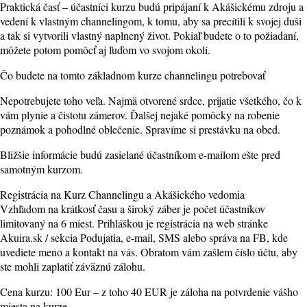
Praktická časť – účastníci kurzu budú pripájaní k Akášickému zdroju a
vedení k vlastným channelingom, k tomu, aby sa precítili k svojej duši
a tak si vytvorili vlastný naplnený život. Pokiaľ budete o to požiadaní,
môžete potom pomôcť aj ľuďom vo svojom okolí.
Čo budete na tomto základnom kurze channelingu potrebovať
Nepotrebujete toho veľa. Najmä otvorené srdce, prijatie všetkého, čo k
vám plynie a čistotu zámerov. Ďalšej nejaké pomôcky na robenie
poznámok a pohodlné oblečenie. Spravíme si prestávku na obed.
Bližšie informácie budú zasielané účastníkom e-mailom ešte pred
samotným kurzom.
Registrácia na Kurz Channelingu a Akášického vedomia
Vzhľadom na krátkosť času a široký záber je počet účastníkov
limitovaný na 6 miest. Prihláškou je registrácia na web stránke
Akuira.sk / sekcia Podujatia, e-mail, SMS alebo správa na FB, kde
uvediete meno a kontakt na vás. Obratom vám zašlem číslo účtu, aby
ste mohli zaplatiť záväznú zálohu.
Cena kurzu: 100 Eur – z toho 40 EUR je záloha na potvrdenie vášho
miesta na kurze.