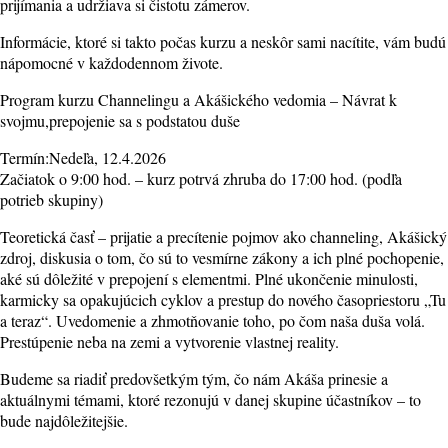
prijímania a udržiava si čistotu zámerov.
Informácie, ktoré si takto počas kurzu a neskôr sami nacítite, vám budú
nápomocné v každodennom živote.
Program kurzu Channelingu a Akášického vedomia – Návrat k
svojmu,prepojenie sa s podstatou duše
Termín:Nedeľa, 12.4.2026
Začiatok o 9:00 hod. – kurz potrvá zhruba do 17:00 hod. (podľa
potrieb skupiny)
Teoretická časť – prijatie a precítenie pojmov ako channeling, Akášický
zdroj, diskusia o tom, čo sú to vesmírne zákony a ich plné pochopenie,
aké sú dôležité v prepojení s elementmi. Plné ukončenie minulosti,
karmicky sa opakujúcich cyklov a prestup do nového časopriestoru „Tu
a teraz“. Uvedomenie a zhmotňovanie toho, po čom naša duša volá.
Prestúpenie neba na zemi a vytvorenie vlastnej reality.
Budeme sa riadiť predovšetkým tým, čo nám Akáša prinesie a
aktuálnymi témami, ktoré rezonujú v danej skupine účastníkov – to
bude najdôležitejšie.