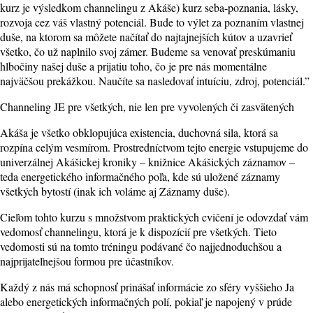
kurz je výsledkom channelingu z Akáše) kurz seba-poznania, lásky,
rozvoja cez váš vlastný potenciál. Bude to výlet za poznaním vlastnej
duše, na ktorom sa môžete načítať do najtajnejších kútov a uzavrieť
všetko, čo už naplnilo svoj zámer. Budeme sa venovať preskúmaniu
hlbočiny našej duše a prijatiu toho, čo je pre nás momentálne
najväčšou prekážkou. Naučíte sa nasledovať intuíciu, zdroj, potenciál.”
Channeling JE pre všetkých, nie len pre vyvolených či zasvätených
Akáša je všetko obklopujúca existencia, duchovná sila, ktorá sa
rozpína celým vesmírom. Prostredníctvom tejto energie vstupujeme do
univerzálnej Akášickej kroniky – knižnice Akášických záznamov –
teda energetického informačného poľa, kde sú uložené záznamy
všetkých bytostí (inak ich voláme aj Záznamy duše).
Cieľom tohto kurzu s množstvom praktických cvičení je odovzdať vám
vedomosť channelingu, ktorá je k dispozícií pre všetkých. Tieto
vedomosti sú na tomto tréningu podávané čo najjednoduchšou a
najprijateľnejšou formou pre účastníkov.
Každý z nás má schopnosť prinášať informácie zo sféry vyššieho Ja
alebo energetických informačných polí, pokiaľ je napojený v prúde