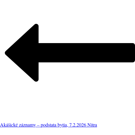
Akášické záznamy – podstata bytia, 7.2.2026 Nitra