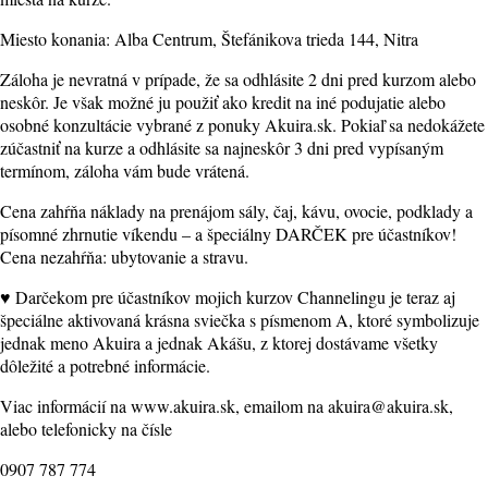
Miesto konania: Alba Centrum, Štefánikova trieda 144, Nitra
Záloha je nevratná v prípade, že sa odhlásite 2 dni pred kurzom alebo
neskôr. Je však možné ju použiť ako kredit na iné podujatie alebo
osobné konzultácie vybrané z ponuky Akuira.sk. Pokiaľ sa nedokážete
zúčastniť na kurze a odhlásite sa najneskôr 3 dni pred vypísaným
termínom, záloha vám bude vrátená.
Cena zahŕňa náklady na prenájom sály, čaj, kávu, ovocie, podklady a
písomné zhrnutie víkendu – a špeciálny DARČEK pre účastníkov!
Cena nezahŕňa: ubytovanie a stravu.
♥ Darčekom pre účastníkov mojich kurzov Channelingu je teraz aj
špeciálne aktivovaná krásna sviečka s písmenom A, ktoré symbolizuje
jednak meno Akuira a jednak Akášu, z ktorej dostávame všetky
dôležité a potrebné informácie.
Viac informácií na www.akuira.sk, emailom na akuira@akuira.sk,
alebo telefonicky na čísle
0907 787 774