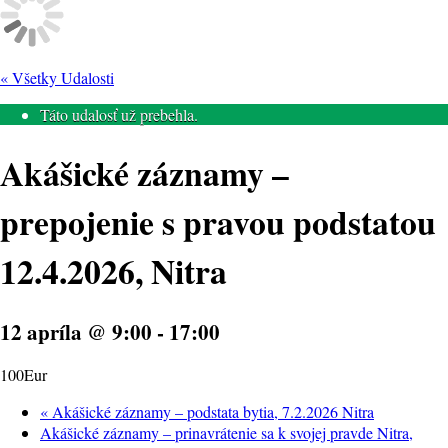
« Všetky Udalosti
Táto udalosť už prebehla.
Akášické záznamy –
prepojenie s pravou podstatou
12.4.2026, Nitra
12 apríla @ 9:00
-
17:00
100Eur
«
Akášické záznamy – podstata bytia, 7.2.2026 Nitra
Akášické záznamy – prinavrátenie sa k svojej pravde Nitra,