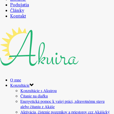
Podujatia
Články
Kontakt
O mne
Konzultácie
Konzultácie s Akuirou
Čítanie na diaľku
Energetická pomoc k vašej práci, zdravotnému stavu
alebo čítaniu z Akáše
Aktivácia, čistenie pozemkov a priestorov cez Akášický