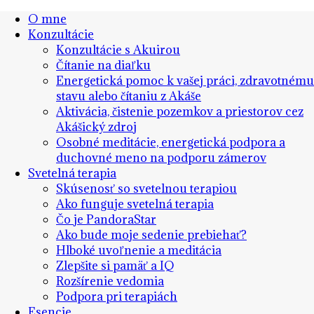
O mne
Konzultácie
Konzultácie s Akuirou
Čítanie na diaľku
Energetická pomoc k vašej práci, zdravotnému
stavu alebo čítaniu z Akáše
Aktivácia, čistenie pozemkov a priestorov cez
Akášický zdroj
Osobné meditácie, energetická podpora a
duchovné meno na podporu zámerov
Svetelná terapia
Skúsenosť so svetelnou terapiou
Ako funguje svetelná terapia
Čo je PandoraStar
Ako bude moje sedenie prebiehať?
Hlboké uvoľnenie a meditácia
Zlepšite si pamäť a IQ
Rozšírenie vedomia
Podpora pri terapiách
Esencie