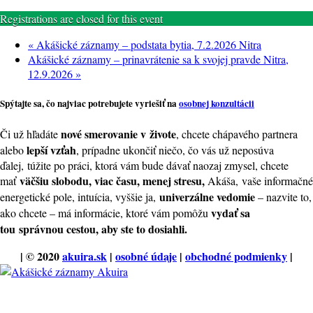
Registrations are closed for this event
«
Akášické záznamy – podstata bytia, 7.2.2026 Nitra
Akášické záznamy – prinavrátenie sa k svojej pravde Nitra,
12.9.2026
»
Spýtajte sa, čo najviac potrebujete vyriešiť na
osobnej konzultácii
nové smerovanie v živote
Či už hľadáte
, chcete chápavého partnera
lepší vzťah
alebo
, prípadne ukončiť niečo, čo vás už neposúva
ďalej, túžite po práci, ktorá vám bude dávať naozaj zmysel, chcete
väčšiu slobodu, viac času, menej stresu,
mať
Akáša, vaše informačné
univerzálne vedomie
energetické pole, intuícia, vyššie ja,
– nazvite to,
vydať sa
ako chcete – má informácie, ktoré vám pomôžu
tou
správnou cestou, aby ste to dosiahli.
| © 2020
akuira.sk
|
osobné údaje
|
obchodné podmienky
|