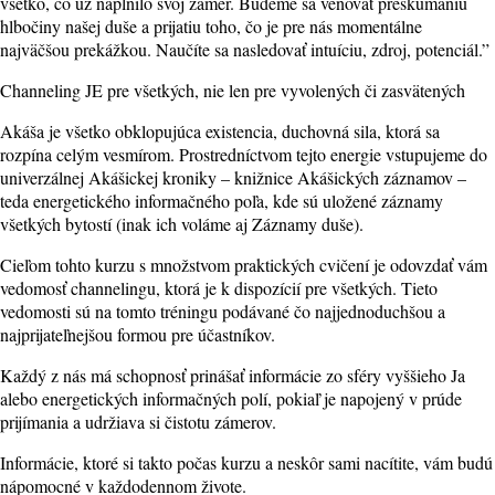
všetko, čo už naplnilo svoj zámer. Budeme sa venovať preskúmaniu
hlbočiny našej duše a prijatiu toho, čo je pre nás momentálne
najväčšou prekážkou. Naučíte sa nasledovať intuíciu, zdroj, potenciál.”
Channeling JE pre všetkých, nie len pre vyvolených či zasvätených
Akáša je všetko obklopujúca existencia, duchovná sila, ktorá sa
rozpína celým vesmírom. Prostredníctvom tejto energie vstupujeme do
univerzálnej Akášickej kroniky – knižnice Akášických záznamov –
teda energetického informačného poľa, kde sú uložené záznamy
všetkých bytostí (inak ich voláme aj Záznamy duše).
Cieľom tohto kurzu s množstvom praktických cvičení je odovzdať vám
vedomosť channelingu, ktorá je k dispozícií pre všetkých. Tieto
vedomosti sú na tomto tréningu podávané čo najjednoduchšou a
najprijateľnejšou formou pre účastníkov.
Každý z nás má schopnosť prinášať informácie zo sféry vyššieho Ja
alebo energetických informačných polí, pokiaľ je napojený v prúde
prijímania a udržiava si čistotu zámerov.
Informácie, ktoré si takto počas kurzu a neskôr sami nacítite, vám budú
nápomocné v každodennom živote.