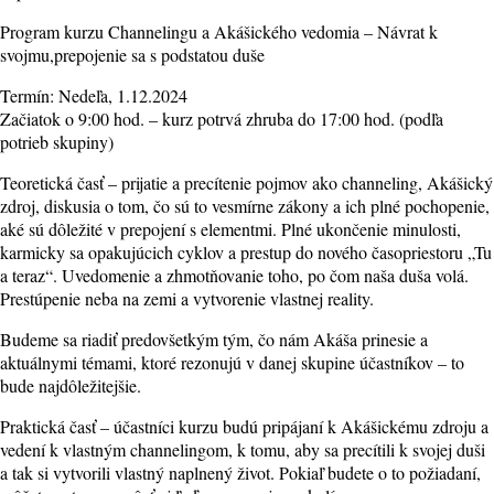
Program kurzu Channelingu a Akášického vedomia – Návrat k
svojmu,prepojenie sa s podstatou duše
Termín: Nedeľa, 1.12.2024
Začiatok o 9:00 hod. – kurz potrvá zhruba do 17:00 hod. (podľa
potrieb skupiny)
Teoretická časť – prijatie a precítenie pojmov ako channeling, Akášický
zdroj, diskusia o tom, čo sú to vesmírne zákony a ich plné pochopenie,
aké sú dôležité v prepojení s elementmi. Plné ukončenie minulosti,
karmicky sa opakujúcich cyklov a prestup do nového časopriestoru „Tu
a teraz“. Uvedomenie a zhmotňovanie toho, po čom naša duša volá.
Prestúpenie neba na zemi a vytvorenie vlastnej reality.
Budeme sa riadiť predovšetkým tým, čo nám Akáša prinesie a
aktuálnymi témami, ktoré rezonujú v danej skupine účastníkov – to
bude najdôležitejšie.
Praktická časť – účastníci kurzu budú pripájaní k Akášickému zdroju a
vedení k vlastným channelingom, k tomu, aby sa precítili k svojej duši
a tak si vytvorili vlastný naplnený život. Pokiaľ budete o to požiadaní,