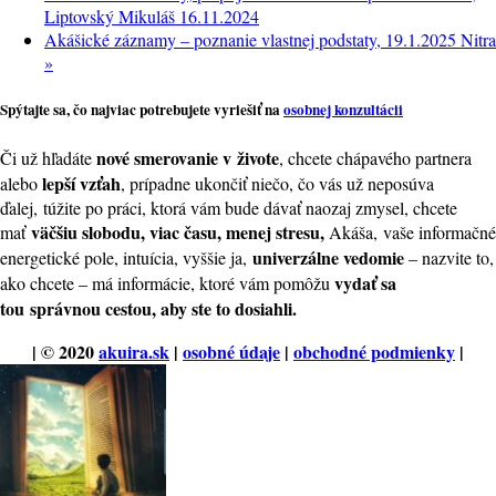
Liptovský Mikuláš 16.11.2024
Akášické záznamy – poznanie vlastnej podstaty, 19.1.2025 Nitra
»
Spýtajte sa, čo najviac potrebujete vyriešiť na
osobnej konzultácii
nové smerovanie v živote
Či už hľadáte
, chcete chápavého partnera
lepší vzťah
alebo
, prípadne ukončiť niečo, čo vás už neposúva
ďalej, túžite po práci, ktorá vám bude dávať naozaj zmysel, chcete
väčšiu slobodu, viac času, menej stresu,
mať
Akáša, vaše informačné
univerzálne vedomie
energetické pole, intuícia, vyššie ja,
– nazvite to,
vydať sa
ako chcete – má informácie, ktoré vám pomôžu
tou
správnou cestou, aby ste to dosiahli.
| © 2020
akuira.sk
|
osobné údaje
|
obchodné podmienky
|