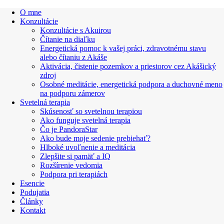
O mne
Konzultácie
Konzultácie s Akuirou
Čítanie na diaľku
Energetická pomoc k vašej práci, zdravotnému stavu
alebo čítaniu z Akáše
Aktivácia, čistenie pozemkov a priestorov cez Akášický
zdroj
Osobné meditácie, energetická podpora a duchovné meno
na podporu zámerov
Svetelná terapia
Skúsenosť so svetelnou terapiou
Ako funguje svetelná terapia
Čo je PandoraStar
Ako bude moje sedenie prebiehať?
Hlboké uvoľnenie a meditácia
Zlepšite si pamäť a IQ
Rozšírenie vedomia
Podpora pri terapiách
Esencie
Podujatia
Články
Kontakt