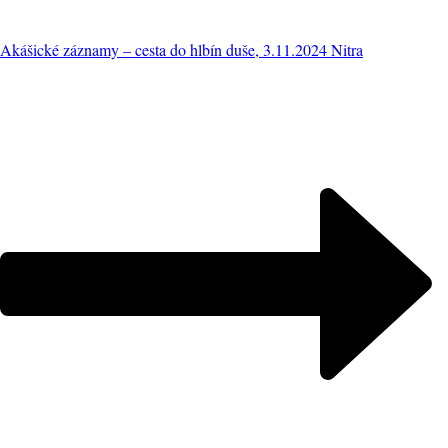
Akášické záznamy – cesta do hlbín duše, 3.11.2024 Nitra