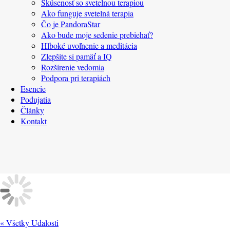
Skúsenosť so svetelnou terapiou
Ako funguje svetelná terapia
Čo je PandoraStar
Ako bude moje sedenie prebiehať?
Hlboké uvoľnenie a meditácia
Zlepšite si pamäť a IQ
Rozšírenie vedomia
Podpora pri terapiách
Esencie
Podujatia
Články
Kontakt
« Všetky Udalosti