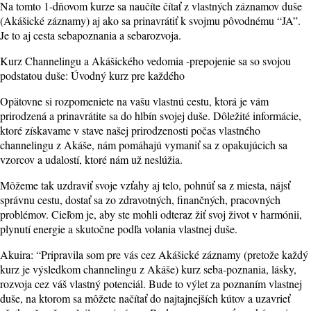
Na tomto 1-dňovom kurze sa naučíte čítať z vlastných záznamov duše
(Akášické záznamy) aj ako sa prinavrátiť k svojmu pôvodnému “JA”.
Je to aj cesta sebapoznania a sebarozvoja.
Kurz Channelingu a Akášického vedomia -prepojenie sa so svojou
podstatou duše: Úvodný kurz pre každého
Opätovne si rozpomeniete na vašu vlastnú cestu, ktorá je vám
prirodzená a prinavrátite sa do hlbín svojej duše. Dôležité informácie,
ktoré získavame v stave našej prirodzenosti počas vlastného
channelingu z Akáše, nám pomáhajú vymaniť sa z opakujúcich sa
vzorcov a udalostí, ktoré nám už neslúžia.
Môžeme tak uzdraviť svoje vzťahy aj telo, pohnúť sa z miesta, nájsť
správnu cestu, dostať sa zo zdravotných, finančných, pracovných
problémov. Cieľom je, aby ste mohli odteraz žiť svoj život v harmónii,
plynutí energie a skutočne podľa volania vlastnej duše.
Akuira: “Pripravila som pre vás cez Akášické záznamy (pretože každý
kurz je výsledkom channelingu z Akáše) kurz seba-poznania, lásky,
rozvoja cez váš vlastný potenciál. Bude to výlet za poznaním vlastnej
duše, na ktorom sa môžete načítať do najtajnejších kútov a uzavrieť