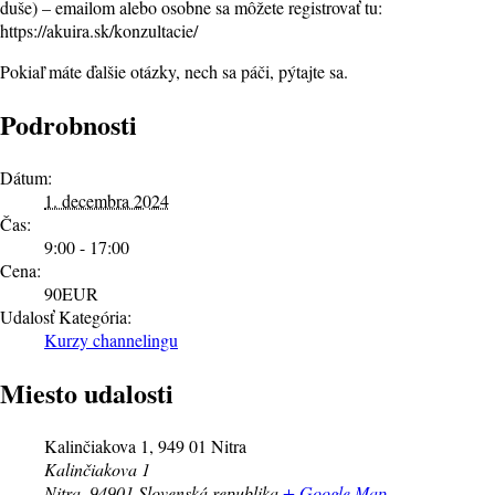
duše) – emailom alebo osobne sa môžete registrovať tu:
https://akuira.sk/konzultacie/
Pokiaľ máte ďalšie otázky, nech sa páči, pýtajte sa.
Podrobnosti
Dátum:
1. decembra 2024
Čas:
9:00 - 17:00
Cena:
90EUR
Udalosť Kategória:
Kurzy channelingu
Miesto udalosti
Kalinčiakova 1, 949 01 Nitra
Kalinčiakova 1
Nitra
,
94901
Slovenská republika
+ Google Map