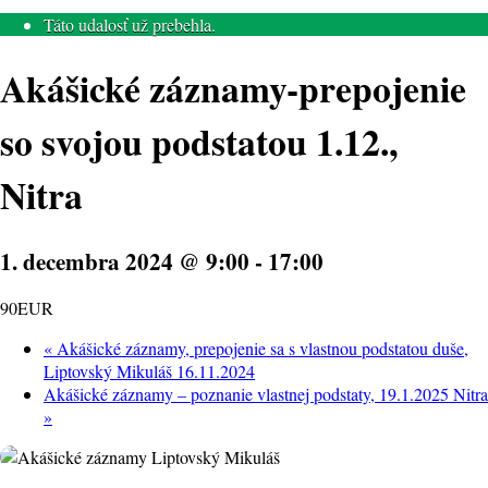
Táto udalosť už prebehla.
Akášické záznamy-prepojenie
so svojou podstatou 1.12.,
Nitra
1. decembra 2024 @ 9:00
-
17:00
90EUR
«
Akášické záznamy, prepojenie sa s vlastnou podstatou duše,
Liptovský Mikuláš 16.11.2024
Akášické záznamy – poznanie vlastnej podstaty, 19.1.2025 Nitra
»