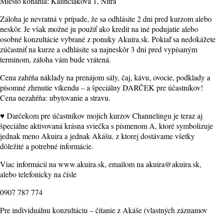
Miesto konania: Kalinčiakova 1, Nitra
Záloha je nevratná v prípade, že sa odhlásite 2 dni pred kurzom alebo
neskôr. Je však možné ju použiť ako kredit na iné podujatie alebo
osobné konzultácie vybrané z ponuky Akuira.sk. Pokiaľ sa nedokážete
zúčastniť na kurze a odhlásite sa najneskôr 3 dni pred vypísaným
termínom, záloha vám bude vrátená.
Cena zahŕňa náklady na prenájom sály, čaj, kávu, ovocie, podklady a
písomné zhrnutie víkendu – a špeciálny DARČEK pre účastníkov!
Cena nezahŕňa: ubytovanie a stravu.
♥ Darčekom pre účastníkov mojich kurzov Channelingu je teraz aj
špeciálne aktivovaná krásna sviečka s písmenom A, ktoré symbolizuje
jednak meno Akuira a jednak Akášu, z ktorej dostávame všetky
dôležité a potrebné informácie.
Viac informácií na www.akuira.sk, emailom na akuira@akuira.sk,
alebo telefonicky na čísle
0907 787 774
Pre individuálnu konzultáciu – čítanie z Akáše (vlastných záznamov