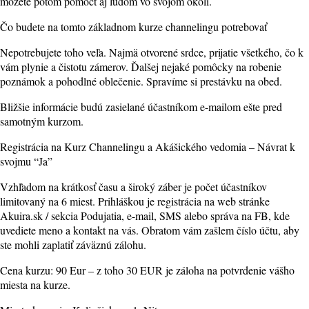
môžete potom pomôcť aj ľuďom vo svojom okolí.
Čo budete na tomto základnom kurze channelingu potrebovať
Nepotrebujete toho veľa. Najmä otvorené srdce, prijatie všetkého, čo k
vám plynie a čistotu zámerov. Ďalšej nejaké pomôcky na robenie
poznámok a pohodlné oblečenie. Spravíme si prestávku na obed.
Bližšie informácie budú zasielané účastníkom e-mailom ešte pred
samotným kurzom.
Registrácia na Kurz Channelingu a Akášického vedomia – Návrat k
svojmu “Ja”
Vzhľadom na krátkosť času a široký záber je počet účastníkov
limitovaný na 6 miest. Prihláškou je registrácia na web stránke
Akuira.sk / sekcia Podujatia, e-mail, SMS alebo správa na FB, kde
uvediete meno a kontakt na vás. Obratom vám zašlem číslo účtu, aby
ste mohli zaplatiť záväznú zálohu.
Cena kurzu: 90 Eur – z toho 30 EUR je záloha na potvrdenie vášho
miesta na kurze.