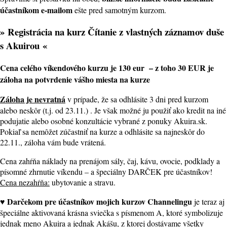
účastníkom e-mailom
ešte pred samotným kurzom.
»
Registrácia na kurz Čítanie z vlastných záznamov duše
s Akuirou
«
Cena celého víkendového kurzu je 130 eur – z toho 30 EUR je
záloha na potvrdenie vášho miesta na kurze
Záloha je nevratná
v prípade, že sa odhlásite 3 dni pred kurzom
alebo neskôr (t.j. od 23.11.) . Je však možné ju použiť ako kredit na iné
podujatie alebo osobné konzultácie vybrané z ponuky Akuira.sk.
Pokiaľ sa nemôžet zúčastniť na kurze a odhlásite sa najneskôr do
22.11., záloha vám bude vrátená.
Cena zahŕňa náklady na prenájom sály, čaj, kávu, ovocie, podklady a
písomné zhrnutie víkendu – a špeciálny DARČEK pre účastníkov!
Cena nezahŕňa:
ubytovanie a stravu.
♥ Darčekom pre účastníkov mojich kurzov Channelingu
je teraz aj
špeciálne aktivovaná krásna sviečka s písmenom A, ktoré symbolizuje
jednak meno Akuira a jednak Akášu, z ktorej dostávame všetky