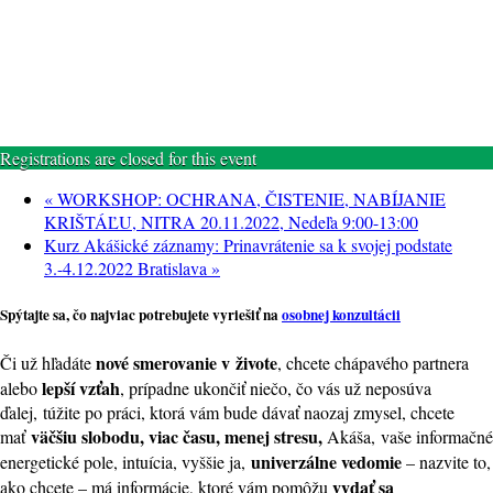
Registrations are closed for this event
«
WORKSHOP: OCHRANA, ČISTENIE, NABÍJANIE
KRIŠTÁĽU, NITRA 20.11.2022, Nedeľa 9:00-13:00
Kurz Akášické záznamy: Prinavrátenie sa k svojej podstate
3.-4.12.2022 Bratislava
»
Spýtajte sa, čo najviac potrebujete vyriešiť na
osobnej konzultácii
nové smerovanie v živote
Či už hľadáte
, chcete chápavého partnera
lepší vzťah
alebo
, prípadne ukončiť niečo, čo vás už neposúva
ďalej, túžite po práci, ktorá vám bude dávať naozaj zmysel, chcete
väčšiu slobodu, viac času, menej stresu,
mať
Akáša, vaše informačné
univerzálne vedomie
energetické pole, intuícia, vyššie ja,
– nazvite to,
vydať sa
ako chcete – má informácie, ktoré vám pomôžu