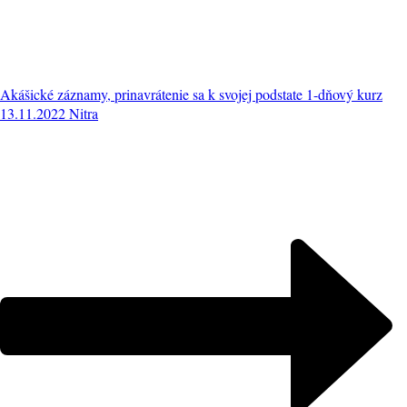
Akášické záznamy, prinavrátenie sa k svojej podstate 1-dňový kurz
13.11.2022 Nitra