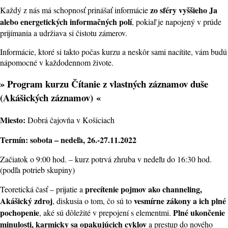
zo sféry vyššieho Ja
Každý z nás má schopnosť prinášať informácie
alebo energetických informačných polí
, pokiaľ je napojený v prúde
prijímania a udržiava si čistotu zámerov.
Informácie, ktoré si takto počas kurzu a neskôr sami nacítite, vám budú
nápomocné v každodennom živote.
» Program kurzu Čítanie z vlastných záznamov duše
(Akášických záznamov) «
Miesto:
Dobrá čajovňa v Košiciach
Termín: sobota – nedeľa, 26.-27.11.2022
Začiatok o 9:00 hod. – kurz potrvá zhruba v nedeľu do 16:30 hod.
(podľa potrieb skupiny)
precítenie pojmov ako channeling,
Teoretická časť – prijatie a
Akášický zdroj
vesmírne zákony a ich plné
, diskusia o tom, čo sú to
pochopenie
Plné ukončenie
, aké sú dôležité v prepojení s elementmi.
minulosti, karmicky sa opakujúcich cyklov
a prestup do nového