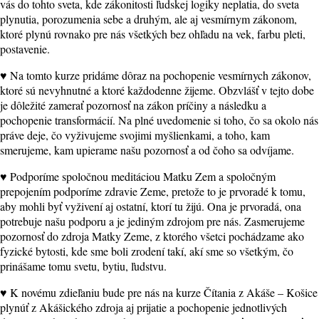
vás do tohto sveta, kde zákonitosti ľudskej logiky neplatia, do sveta
plynutia, porozumenia sebe a druhým, ale aj vesmírnym zákonom,
ktoré plynú rovnako pre nás všetkých bez ohľadu na vek, farbu pleti,
postavenie.
♥ Na tomto kurze pridáme dôraz na pochopenie vesmírnych zákonov,
ktoré sú nevyhnutné a ktoré každodenne žijeme. Obzvlášť v tejto dobe
je dôležité zamerať pozornosť na zákon príčiny a následku a
pochopenie transformácií. Na plné uvedomenie si toho, čo sa okolo nás
práve deje, čo vyživujeme svojimi myšlienkami, a toho, kam
smerujeme, kam upierame našu pozornosť a od čoho sa odvíjame.
♥ Podporíme spoločnou meditáciou Matku Zem a spoločným
prepojením podporíme zdravie Zeme, pretože to je prvoradé k tomu,
aby mohli byť vyživení aj ostatní, ktorí tu žijú. Ona je prvoradá, ona
potrebuje našu podporu a je jediným zdrojom pre nás. Zasmerujeme
pozornosť do zdroja Matky Zeme, z ktorého všetci pochádzame ako
fyzické bytosti, kde sme boli zrodení takí, akí sme so všetkým, čo
prinášame tomu svetu, bytiu, ľudstvu.
♥ K novému zdieľaniu bude pre nás na kurze Čítania z Akáše – Košice
plynúť z Akášického zdroja aj prijatie a pochopenie jednotlivých