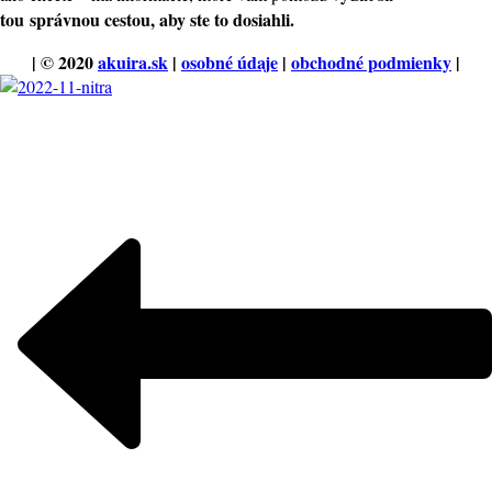
tou
správnou cestou, aby ste to dosiahli.
| © 2020
akuira.sk
|
osobné údaje
|
obchodné podmienky
|