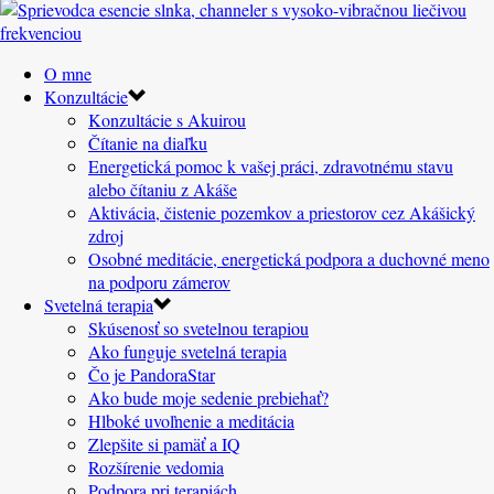
O mne
Konzultácie
Konzultácie s Akuirou
Čítanie na diaľku
Energetická pomoc k vašej práci, zdravotnému stavu
alebo čítaniu z Akáše
Aktivácia, čistenie pozemkov a priestorov cez Akášický
zdroj
Osobné meditácie, energetická podpora a duchovné meno
na podporu zámerov
Svetelná terapia
Skúsenosť so svetelnou terapiou
Ako funguje svetelná terapia
Čo je PandoraStar
Ako bude moje sedenie prebiehať?
Hlboké uvoľnenie a meditácia
Zlepšite si pamäť a IQ
Rozšírenie vedomia
Podpora pri terapiách