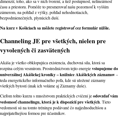
dimenzií, toho, ako sa v nich tvorení, a tiež postupnosť, nelineárnosť
času a priestoru. Pomôže to presmerovať našu pozornosť k vyšším
zámerom, na pohľad z výšky, pohľad nehodnotiacich,
bezpodmienečných, plynúcich duší.
Na kurz v Košiciach sa môžete registrovať cez formulár nižšie.
Channeling JE pre všetkých, nielen pre
vyvolených či zasvätených
Akáša je všetko obklopujúca existencia, duchovná sila, ktorá sa
vstupujeme do
rozpína celým vesmírom. Prostredníctvom tejto energie
univerzálnej Akášickej kroniky – knižnice Akášických záznamov
–
teda energetického informačného poľa, kde sú uložené záznamy
všetkých bytostí (inak ich voláme aj Záznamy duše).
odovzdať vám
Cieľom tohto kurzu s množstvom praktických cvičení je
vedomosť channelingu, ktorá je k dispozícií pre všetkých
. Tieto
vedomosti sú na tomto tréningu podávané čo najjednoduchšou a
najprijateľnejšou formou pre účastníkov.