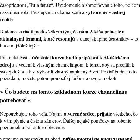
Tu a teraz
časopriestoru „
“. Uvedomenie a zhmotňovanie toho, po čom
vytvorenie vlastnej
naša duša volá. Prestúpenie neba na zemi a
reality
.
čo nám Akáša prinesie a
Budeme sa riadiť predovšetkým tým,
aktuálnymi témami, ktoré rezonujú
v danej skupine účastníkov – to
bude najdôležitejšie.
účastníci kurzu budú pripájaní k Akášickému
Praktická časť –
zdroju
a vedení k vlastným channelingom, k tomu, aby sa precítili k
svojej duši a tak si vytvorili vlastný naplnený život. Pokiaľ budete o to
požiadaní, môžete potom pomôcť aj ľuďom vo svojom okolí.
» Čo budete na tomto základnom kurze channelingu
potrebovať «
otvorené srdce, prijatie
Nepotrebujete toho veľa. Najmä
všetkého, čo
k vám plynie a čistotu zámerov. Ďalšej nejaké pomôcky na robenie
poznámok a pohodlné oblečenie.
bližšie informácie budú zasielané
Spravíme si prestávku na obed,