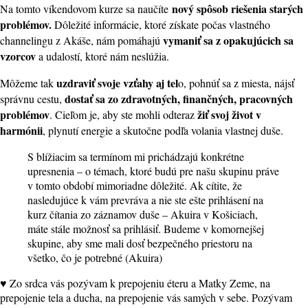
nový spôsob riešenia starých
Na tomto víkendovom kurze sa naučíte
problémov.
Dôležité informácie, ktoré získate počas vlastného
vymaniť sa z opakujúcich sa
channelingu z Akáše, nám pomáhajú
vzorcov
a udalostí, ktoré nám neslúžia.
uzdraviť svoje vzťahy aj tel
Môžeme tak
o, pohnúť sa z miesta, nájsť
dostať sa zo zdravotných, finančných, pracovných
správnu cestu,
problémov
žiť svoj život v
. Cieľom je, aby ste mohli odteraz
harmónii
, plynutí energie a skutočne podľa volania vlastnej duše.
S blížiacim sa termínom mi prichádzajú konkrétne
upresnenia – o témach, ktoré budú pre našu skupinu práve
v tomto období mimoriadne dôležité. Ak cítite, že
nasledujúce k vám prevráva a nie ste ešte prihlásení na
kurz čítania zo záznamov duše – Akuira v Košiciach,
máte stále možnosť sa prihlásiť. Budeme v komornejšej
skupine, aby sme mali dosť bezpečného priestoru na
všetko, čo je potrebné (Akuira)
♥ Zo srdca vás pozývam k prepojeniu éteru a Matky Zeme, na
prepojenie tela a ducha, na prepojenie vás samých v sebe. Pozývam