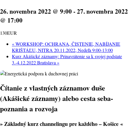
26. novembra 2022 @ 9:00
-
27. novembra 2022
@ 17:00
130EUR
«
WORKSHOP: OCHRANA, ČISTENIE, NABÍJANIE
KRIŠTÁĽU, NITRA 20.11.2022, Nedeľa 9:00-13:00
Kurz Akášické záznamy: Prinavrátenie sa k svojej podstate
3.-4.12.2022 Bratislava
»
Čítanie z vlastných záznamov duše
(Akášické záznamy) alebo cesta seba-
poznania a rozvoja
» Základný kurz channelingu pre každého – Košice «