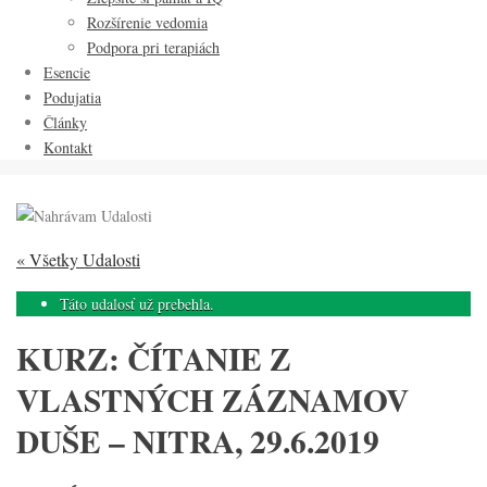
Rozšírenie vedomia
Podpora pri terapiách
Esencie
Podujatia
Články
Kontakt
« Všetky Udalosti
Táto udalosť už prebehla.
KURZ: ČÍTANIE Z
VLASTNÝCH ZÁZNAMOV
DUŠE – NITRA, 29.6.2019