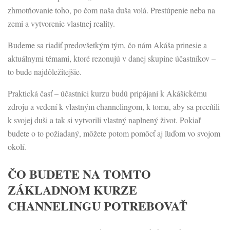
zhmotňovanie toho, po čom naša duša volá. Prestúpenie neba na
zemi a vytvorenie vlastnej reality.
Budeme sa riadiť predovšetkým tým, čo nám Akáša prinesie a
aktuálnymi témami, ktoré rezonujú v danej skupine účastníkov –
to bude najdôležitejšie.
Praktická časť – účastníci kurzu budú pripájaní k Akášickému
zdroju a vedení k vlastným channelingom, k tomu, aby sa precítili
k svojej duši a tak si vytvorili vlastný naplnený život. Pokiaľ
budete o to požiadaný, môžete potom pomôcť aj ľuďom vo svojom
okolí.
ČO BUDETE NA TOMTO
ZÁKLADNOM KURZE
CHANNELINGU POTREBOVAŤ