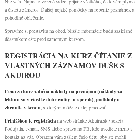
Nie veľa. Najmä otvorené srdce, prijatie všetkého, čo k vám plynie
a čistotu zámerov. Ďalšej nejaké pomôcky na robenie poznámok a
pohodlné oblečenie.
Spravíme si prestávku na obed, bližšie informácie budú zasielané
účastníkom ešte pred samotným kurzom.
REGISTRÁCIA NA KURZ ČÍTANIE Z
VLASTNÝCH ZÁZNAMOV DUŠE S
AKUIROU
Cena za kurz zahŕňa náklady na prenájom (náklady za
lektora sú v čiastke dobrovoľný príspevok), podklady a
zhrnutie víkendu
, s ktorými môžete ďalej pracovať.
Prihláškou je registrácia
na web stránke Akuira.sk / sekcia
Podujatia, e-mail, SMS alebo správa na FB, kde uvediete meno a
kontakt na vás. Obratom vám zašlem číslo účtu, aby ste mohli