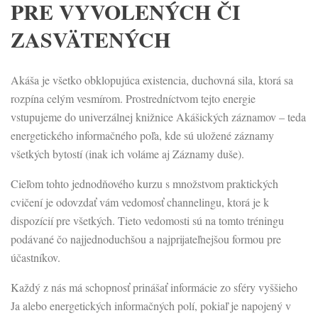
PRE VYVOLENÝCH ČI
ZASVÄTENÝCH
Akáša je všetko obklopujúca existencia, duchovná sila, ktorá sa
rozpína celým vesmírom. Prostredníctvom tejto energie
vstupujeme do univerzálnej knižnice Akášických záznamov – teda
energetického informačného poľa, kde sú uložené záznamy
všetkých bytostí (inak ich voláme aj Záznamy duše).
Cieľom tohto jednodňového kurzu s množstvom praktických
cvičení je odovzdať vám vedomosť channelingu, ktorá je k
dispozícií pre všetkých. Tieto vedomosti sú na tomto tréningu
podávané čo najjednoduchšou a najprijateľnejšou formou pre
účastníkov.
Každý z nás má schopnosť prinášať informácie zo sféry vyššieho
Ja alebo energetických informačných polí, pokiaľ je napojený v