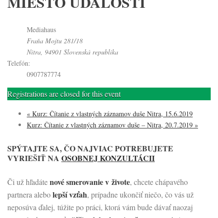
MIESTO UDALOSTI
Mediahaus
Fraňa Mojtu 281/18
Nitra
,
94901
Slovenská republika
Telefón:
0907787774
Registrations are closed for this event
«
Kurz: Čítanie z vlastných záznamov duše Nitra, 15.6.2019
Kurz: Čítanie z vlastných záznamov duše – Nitra, 20.7.2019
»
SPÝTAJTE SA, ČO NAJVIAC POTREBUJETE
VYRIEŠIŤ NA
OSOBNEJ KONZULTÁCII
nové smerovanie v živote
Či už hľadáte
, chcete chápavého
lepší vzťah
partnera alebo
, prípadne ukončiť niečo, čo vás už
neposúva ďalej, túžite po práci, ktorá vám bude dávať naozaj