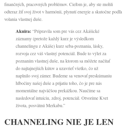
finančných, pracovných problémov. Cieľom je, aby ste mohli
odteraz žiť svoj život v harmónii, plynutí energie a skutočne podľa
volania vlastnej duše.
Akuira:
“Pripravila som pre vás cez Akášické
záznamy (pretože každý kurz je výsledkom
channelingu z Akáše) kurz seba-poznania, lásky,
rozvoja cez váš vlastný potenciál. Bude to výlet za
poznaním vlastnej duše, na ktorom sa môžete načítať
do najtajnejších kútov a uzavrieť všetko, čo už
naplnilo svoj zámer. Budeme sa venovať preskúmaniu
hlbočiny našej duše a prijatiu toho, čo je pre nás
momentálne najväčšou prekážkou. Naučíme sa
nasledovať intuíciu, zdroj, potenciál. Otvoríme Kvet
života, posvätnú Merkabu.”
CHANNELING NIE JE LEN