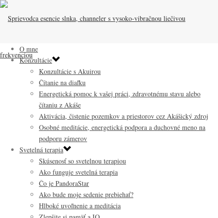
O mne
Konzultácie
Konzultácie s Akuirou
Čítanie na diaľku
Energetická pomoc k vašej práci, zdravotnému stavu alebo
čítaniu z Akáše
Aktivácia, čistenie pozemkov a priestorov cez Akášický zdroj
Osobné meditácie, energetická podpora a duchovné meno na
podporu zámerov
Svetelná terapia
Skúsenosť so svetelnou terapiou
Ako funguje svetelná terapia
Čo je PandoraStar
Ako bude moje sedenie prebiehať?
Hlboké uvoľnenie a meditácia
Zlepšite si pamäť a IQ