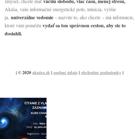
väčšiu slobodu, viac času, menej stresu,
zmysel, chcete mať
Akáša, vaše informačné energetické pole, intuícia, vyššie
univerzálne vedomie
ja,
– nazvite to, ako chcete – má informácie,
vydať sa tou
správnou cestou, aby ste to
ktoré vám pomôžu
dosiahli.
| © 2020
akuira.sk
|
osobné údaje
|
obchodné podmienky
|