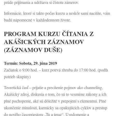
prúde prijímania a udržiava si čistotu zámerov.
Informácie, ktoré si takto počas kurzu a neskôr sami nacítite, vám
budú nápomocné v každodennom živote.
PROGRAM KURZU ČÍTANIA Z
AKÁŠICKÝCH ZÁZNAMOV
(ZÁZNAMOV DUŠE)
Termín: Sobota, 29. júna 2019
Začiatok o 9:00 hod. – kurz potrvá zhruba do 17:00 hod. (podľa
potrieb skupiny)
Teoretická časť – prijatie a precítenie pojmov ako channeling,
Akášický zdroj, diskusia o tom, čo sú to vesmírne zákony a ich
plné pochopenie, aké sú dôležité v prepojení s elementmi. Plné
ukončenie minulosti, karmicky sa opakujúcich cyklov a prestup
do nového časopriestoru „Tu a teraz“. Uvedomenie a