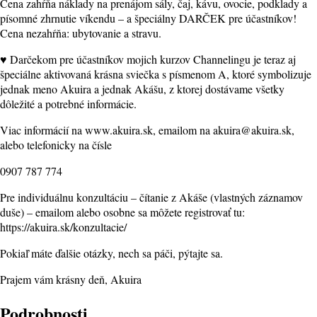
Cena zahŕňa náklady na prenájom sály, čaj, kávu, ovocie, podklady a
písomné zhrnutie víkendu – a špeciálny DARČEK pre účastníkov!
Cena nezahŕňa: ubytovanie a stravu.
♥ Darčekom pre účastníkov mojich kurzov Channelingu je teraz aj
špeciálne aktivovaná krásna sviečka s písmenom A, ktoré symbolizuje
jednak meno Akuira a jednak Akášu, z ktorej dostávame všetky
dôležité a potrebné informácie.
Viac informácií na www.akuira.sk, emailom na akuira@akuira.sk,
alebo telefonicky na čísle
0907 787 774
Pre individuálnu konzultáciu – čítanie z Akáše (vlastných záznamov
duše) – emailom alebo osobne sa môžete registrovať tu:
https://akuira.sk/konzultacie/
Pokiaľ máte ďalšie otázky, nech sa páči, pýtajte sa.
Prajem vám krásny deň, Akuira
Podrobnosti