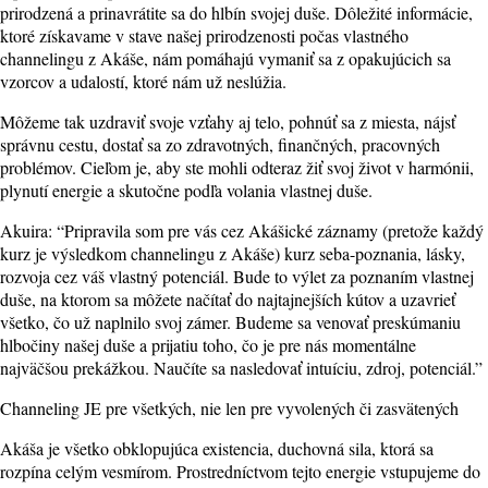
prirodzená a prinavrátite sa do hlbín svojej duše. Dôležité informácie,
ktoré získavame v stave našej prirodzenosti počas vlastného
channelingu z Akáše, nám pomáhajú vymaniť sa z opakujúcich sa
vzorcov a udalostí, ktoré nám už neslúžia.
Môžeme tak uzdraviť svoje vzťahy aj telo, pohnúť sa z miesta, nájsť
správnu cestu, dostať sa zo zdravotných, finančných, pracovných
problémov. Cieľom je, aby ste mohli odteraz žiť svoj život v harmónii,
plynutí energie a skutočne podľa volania vlastnej duše.
Akuira: “Pripravila som pre vás cez Akášické záznamy (pretože každý
kurz je výsledkom channelingu z Akáše) kurz seba-poznania, lásky,
rozvoja cez váš vlastný potenciál. Bude to výlet za poznaním vlastnej
duše, na ktorom sa môžete načítať do najtajnejších kútov a uzavrieť
všetko, čo už naplnilo svoj zámer. Budeme sa venovať preskúmaniu
hlbočiny našej duše a prijatiu toho, čo je pre nás momentálne
najväčšou prekážkou. Naučíte sa nasledovať intuíciu, zdroj, potenciál.”
Channeling JE pre všetkých, nie len pre vyvolených či zasvätených
Akáša je všetko obklopujúca existencia, duchovná sila, ktorá sa
rozpína celým vesmírom. Prostredníctvom tejto energie vstupujeme do