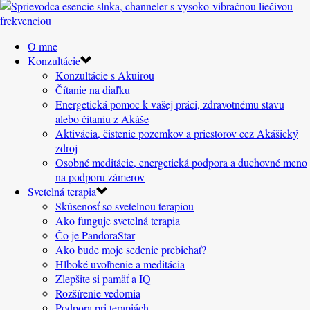
O mne
Konzultácie
Konzultácie s Akuirou
Čítanie na diaľku
Energetická pomoc k vašej práci, zdravotnému stavu
alebo čítaniu z Akáše
Aktivácia, čistenie pozemkov a priestorov cez Akášický
zdroj
Osobné meditácie, energetická podpora a duchovné meno
na podporu zámerov
Svetelná terapia
Skúsenosť so svetelnou terapiou
Ako funguje svetelná terapia
Čo je PandoraStar
Ako bude moje sedenie prebiehať?
Hlboké uvoľnenie a meditácia
Zlepšite si pamäť a IQ
Rozšírenie vedomia
Podpora pri terapiách