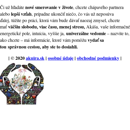
nové smerovanie v živote
Či už hľadáte
, chcete chápavého partnera
lepší vzťah
alebo
, prípadne ukončiť niečo, čo vás už neposúva
ďalej, túžite po práci, ktorá vám bude dávať naozaj zmysel, chcete
väčšiu slobodu, viac času, menej stresu,
mať
Akáša, vaše informačné
univerzálne vedomie
energetické pole, intuícia, vyššie ja,
– nazvite to,
vydať sa
ako chcete – má informácie, ktoré vám pomôžu
tou
správnou cestou, aby ste to dosiahli.
| © 2020
akuira.sk
|
osobné údaje
|
obchodné podmienky
|