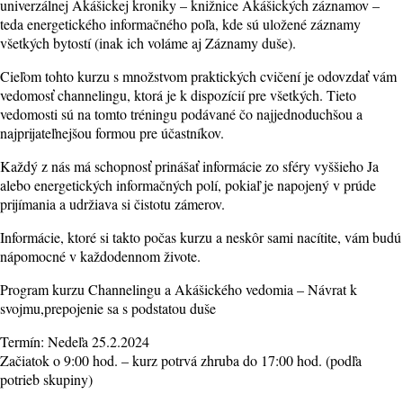
univerzálnej Akášickej kroniky – knižnice Akášických záznamov –
teda energetického informačného poľa, kde sú uložené záznamy
všetkých bytostí (inak ich voláme aj Záznamy duše).
Cieľom tohto kurzu s množstvom praktických cvičení je odovzdať vám
vedomosť channelingu, ktorá je k dispozícií pre všetkých. Tieto
vedomosti sú na tomto tréningu podávané čo najjednoduchšou a
najprijateľnejšou formou pre účastníkov.
Každý z nás má schopnosť prinášať informácie zo sféry vyššieho Ja
alebo energetických informačných polí, pokiaľ je napojený v prúde
prijímania a udržiava si čistotu zámerov.
Informácie, ktoré si takto počas kurzu a neskôr sami nacítite, vám budú
nápomocné v každodennom živote.
Program kurzu Channelingu a Akášického vedomia – Návrat k
svojmu,prepojenie sa s podstatou duše
Termín: Nedeľa 25.2.2024
Začiatok o 9:00 hod. – kurz potrvá zhruba do 17:00 hod. (podľa
potrieb skupiny)