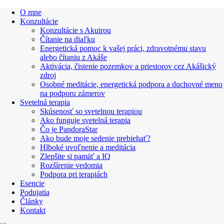
O mne
Konzultácie
Konzultácie s Akuirou
Čítanie na diaľku
Energetická pomoc k vašej práci, zdravotnému stavu
alebo čítaniu z Akáše
Aktivácia, čistenie pozemkov a priestorov cez Akášický
zdroj
Osobné meditácie, energetická podpora a duchovné meno
na podporu zámerov
Svetelná terapia
Skúsenosť so svetelnou terapiou
Ako funguje svetelná terapia
Čo je PandoraStar
Ako bude moje sedenie prebiehať?
Hlboké uvoľnenie a meditácia
Zlepšite si pamäť a IQ
Rozšírenie vedomia
Podpora pri terapiách
Esencie
Podujatia
Články
Kontakt