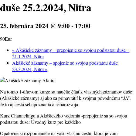
duše 25.2.2024, Nitra
25. februára 2024 @ 9:00
-
17:00
90Eur
«
Akášické záznamy – prepojenie so svojou podstatou duše –
21.1.2024, Nitra
Akášické záznamy – spojenie so svojou podstatou duše
23.3.2024, Nitra
»
Na tomto 1-dňovom kurze sa naučíte čítať z vlastných záznamov duše
(Akášické záznamy) aj ako sa prinavrátiť k svojmu pôvodnému “JA”.
Je to aj cesta sebapoznania a sebarozvoja.
Kurz Channelingu a Akášického vedomia -prepojenie sa so svojou
podstatou duše: Úvodný kurz pre každého
Opätovne si rozpomeniete na vašu vlastnú cestu, ktorá je vám