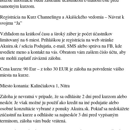
samotným kurzom.
Registrácia na Kurz Channelingu a Akášického vedomia – Návrat k
svojmu “Ja”
Vzhľadom na krátkosť času a široký záber je počet účastníkov
limitovaný na 6 miest. Prihláškou je registrácia na web stránke
Akuira.sk / sekcia Podujatia, e-mail, SMS alebo správa na FB, kde
uvediete meno a kontakt na vás. Obratom vám zašlem číslo účtu, aby
ste mohli zaplatiť záväznú zálohu.
Cena kurzu: 90 Eur – z toho 30 EUR je záloha na potvrdenie vášho
miesta na kurze.
Miesto konania: Kalinčiakova 1, Nitra
Záloha je nevratná v prípade, že sa odhlásite 2 dni pred kurzom alebo
neskôr. Je však možné ju použiť ako kredit na iné podujatie alebo
osobné konzultácie vybrané z ponuky Akuira.sk. Pokiaľ sa nedokážete
zúčastniť na kurze a odhlásite sa najneskôr 3 dni pred vypísaným
termínom, záloha vám bude vrátená.