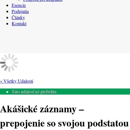
Esencie
Podujatia
Články
Kontakt
« Všetky Udalosti
Táto udalosť už prebehla.
Akášické záznamy –
prepojenie so svojou podstatou