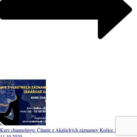
Kurz channelingu: Čítanie z Akášických záznamov Košice 10-
11.10.2020