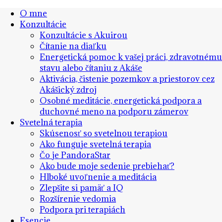
O mne
Konzultácie
Konzultácie s Akuirou
Čítanie na diaľku
Energetická pomoc k vašej práci, zdravotnému
stavu alebo čítaniu z Akáše
Aktivácia, čistenie pozemkov a priestorov cez
Akášický zdroj
Osobné meditácie, energetická podpora a
duchovné meno na podporu zámerov
Svetelná terapia
Skúsenosť so svetelnou terapiou
Ako funguje svetelná terapia
Čo je PandoraStar
Ako bude moje sedenie prebiehať?
Hlboké uvoľnenie a meditácia
Zlepšite si pamäť a IQ
Rozšírenie vedomia
Podpora pri terapiách
Esencie