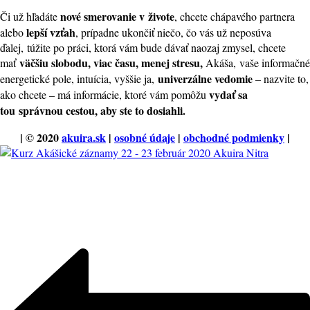
nové smerovanie v živote
Či už hľadáte
, chcete chápavého partnera
lepší vzťah
alebo
, prípadne ukončiť niečo, čo vás už neposúva
ďalej, túžite po práci, ktorá vám bude dávať naozaj zmysel, chcete
väčšiu slobodu, viac času, menej stresu,
mať
Akáša, vaše informačné
univerzálne vedomie
energetické pole, intuícia, vyššie ja,
– nazvite to,
vydať sa
ako chcete – má informácie, ktoré vám pomôžu
tou
správnou cestou, aby ste to dosiahli.
| © 2020
akuira.sk
|
osobné údaje
|
obchodné podmienky
|