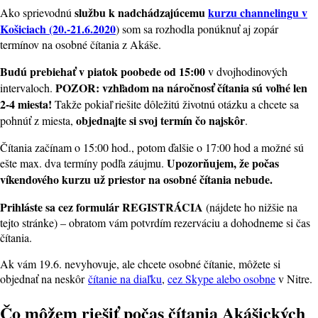
službu k nadchádzajúcemu
kurzu channelingu v
Ako sprievodnú
Košiciach (20.-21.6.2020
) som sa rozhodla ponúknuť aj zopár
termínov na osobné čítania z Akáše.
Budú prebiehať v piatok poobede od 15:00
v dvojhodinových
POZOR: vzhľadom na náročnosť čítania sú voľné len
intervaloch.
2-4 miesta!
Takže pokiaľ riešite dôležitú životnú otázku a chcete sa
objednajte si svoj termín čo najskôr
pohnúť z miesta,
.
Čítania začínam o 15:00 hod., potom ďalšie o 17:00 hod a možné sú
Upozorňujem, že počas
ešte max. dva termíny podľa záujmu.
víkendového kurzu už priestor na osobné čítania nebude.
Prihláste sa cez formulár REGISTRÁCIA
(nájdete ho nižšie na
tejto stránke) – obratom vám potvrdím rezerváciu a dohodneme si čas
čítania.
Ak vám 19.6. nevyhovuje, ale chcete osobné čítanie, môžete si
objednať na neskôr
čítanie na diaľku
,
cez Skype alebo osobne
v Nitre.
Čo môžem riešiť počas čítania Akášických