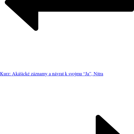
Kurz: Akášické záznamy a návrat k svojmu “Ja”, Nitra