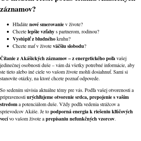
záznamov?
nové smerovanie
Hľadáte
v živote?
lepšie vzťahy
Chcete
s partnerom, rodinou?
Vystúpiť z bludného
kruhu?
väčšiu slobodu
Chcete mať v živote
?
Čítanie z Akášických záznamov – z energetického poľa
vašej
jedinečnej osobnosti duše – vám dá všetky potrebné informácie, aby
ste tieto alebo iné ciele vo vašom živote mohli dosiahnuť. Sami si
stanovíte otázky, na ktoré chcete poznať odpovede.
So sedením súvisia aktuálne témy pre vás. Podľa vašej otvorenosti a
urýchľujeme otvorenie srdca, prepojenie s vaším
pripravenosti
stredom
a potenciálom duše. Vždy podľa vedenia strážcov a
podporná energia k riešeniu kľúčových
sprievodcov Akáše. Je to
vecí
prepísaniu nefunkčných vzorcov
vo vašom živote a
.