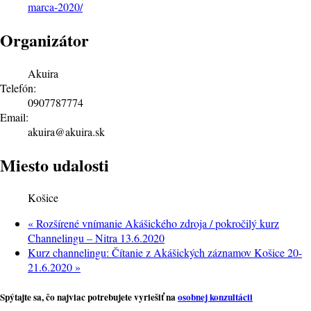
marca-2020/
Organizátor
Akuira
Telefón:
0907787774
Email:
akuira@akuira.sk
Miesto udalosti
Košice
«
Rozšírené vnímanie Akášického zdroja / pokročilý kurz
Channelingu – Nitra 13.6.2020
Kurz channelingu: Čítanie z Akášických záznamov Košice 20-
21.6.2020
»
Spýtajte sa, čo najviac potrebujete vyriešiť na
osobnej konzultácii