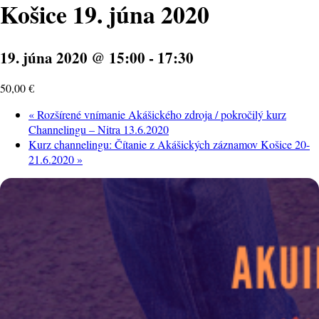
Košice 19. júna 2020
19. júna 2020 @ 15:00
-
17:30
50,00 €
«
Rozšírené vnímanie Akášického zdroja / pokročilý kurz
Channelingu – Nitra 13.6.2020
Kurz channelingu: Čítanie z Akášických záznamov Košice 20-
21.6.2020
»