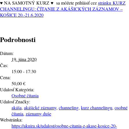
♥ NA SAMOTNÝ KURZ ♥ sa môžete prihlásiť cez
stránku KURZ
CHANNELINGU: ČÍTANIE Z AKÁŠICKÝCH ZÁZNAMOV –
KOŠICE 20.-21.6.2020
Podrobnosti
Dátum:
19. júna 2020
Čas:
15:00 - 17:30
Cena:
50,00 €
Udalosť Kategória:
Osobné čítania
Udalosť Značky:
akáša
,
akášické záznamy
,
channeling
,
kurz channelingu
,
osobné
čítania
,
záznamy duše
Webstránka:
https://akuira.sk/udalost/osobne-citania-z-akase-kosice-20-