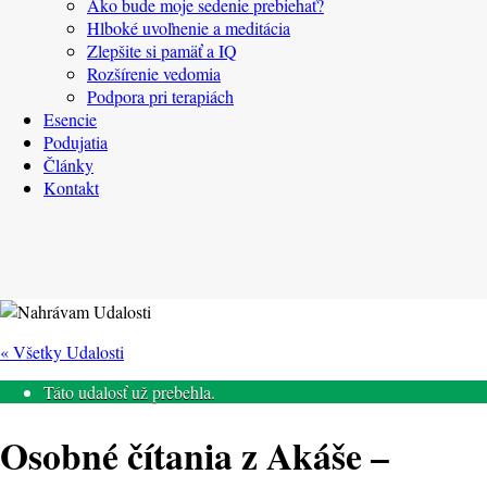
Ako bude moje sedenie prebiehať?
Hlboké uvoľnenie a meditácia
Zlepšite si pamäť a IQ
Rozšírenie vedomia
Podpora pri terapiách
Esencie
Podujatia
Články
Kontakt
« Všetky Udalosti
Táto udalosť už prebehla.
Osobné čítania z Akáše –