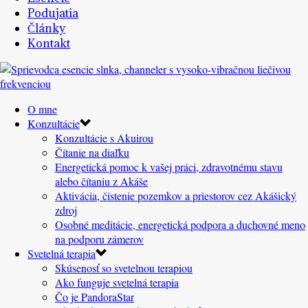
Podujatia
Články
Kontakt
O mne
Konzultácie
Konzultácie s Akuirou
Čítanie na diaľku
Energetická pomoc k vašej práci, zdravotnému stavu
alebo čítaniu z Akáše
Aktivácia, čistenie pozemkov a priestorov cez Akášický
zdroj
Osobné meditácie, energetická podpora a duchovné meno
na podporu zámerov
Svetelná terapia
Skúsenosť so svetelnou terapiou
Ako funguje svetelná terapia
Čo je PandoraStar