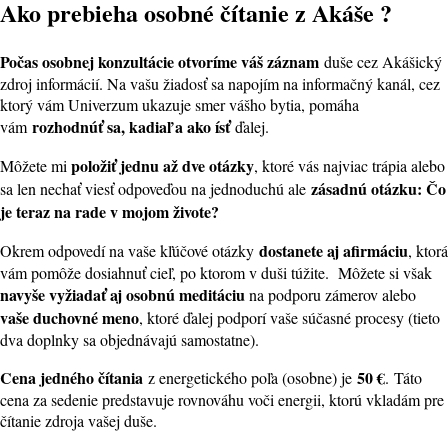
Ako prebieha osobné čítanie z Akáše ?
Počas osobnej konzultácie otvoríme váš záznam
duše cez Akášický
zdroj informácií. Na vašu žiadosť sa napojím na informačný kanál, cez
ktorý vám Univerzum ukazuje smer vášho bytia, pomáha
rozhodnúť sa, kadiaľ a ako ísť
vám
ďalej.
položiť jednu až dve otázky
Môžete mi
, ktoré vás najviac trápia alebo
zásadnú otázku: Čo
sa len nechať viesť odpoveďou na jednoduchú ale
je teraz na rade v mojom živote?
dostanete aj afirmáciu
Okrem odpovedí na vaše kľúčové otázky
, ktorá
vám pomôže dosiahnuť cieľ, po ktorom v duši túžite. Môžete si však
navyše vyžiadať aj osobnú meditáciu
na podporu zámerov alebo
vaše duchovné meno
, ktoré ďalej podporí vaše súčasné procesy (tieto
dva doplnky sa objednávajú samostatne).
Cena jedného čítania
50 €
z energetického poľa (osobne) je
. Táto
cena za sedenie predstavuje rovnováhu voči energii, ktorú vkladám pre
čítanie zdroja vašej duše.