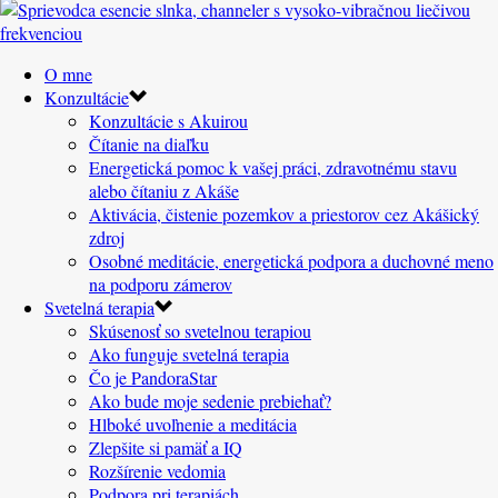
O mne
Konzultácie
Konzultácie s Akuirou
Čítanie na diaľku
Energetická pomoc k vašej práci, zdravotnému stavu
alebo čítaniu z Akáše
Aktivácia, čistenie pozemkov a priestorov cez Akášický
zdroj
Osobné meditácie, energetická podpora a duchovné meno
na podporu zámerov
Svetelná terapia
Skúsenosť so svetelnou terapiou
Ako funguje svetelná terapia
Čo je PandoraStar
Ako bude moje sedenie prebiehať?
Hlboké uvoľnenie a meditácia
Zlepšite si pamäť a IQ
Rozšírenie vedomia
Podpora pri terapiách