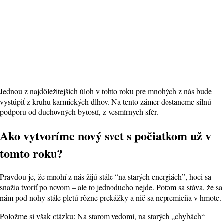
Jednou z najdôležitejších úloh v tohto roku pre mnohých z nás bude
vystúpiť z kruhu karmických dlhov. Na tento zámer dostaneme silnú
podporu od duchovných bytostí, z vesmírnych sfér.
Ako vytvoríme nový svet s počiatkom už v
tomto roku?
Pravdou je, že mnohí z nás žijú stále “na starých energiách”, hoci sa
snažia tvoriť po novom – ale to jednoducho nejde. Potom sa stáva, že sa
nám pod nohy stále pletú rôzne prekážky a nič sa nepremieňa v hmote.
Položme si však otázku: Na starom vedomí, na starých „chybách“