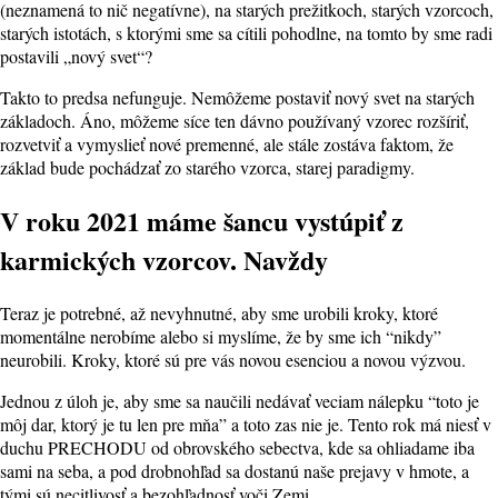
(neznamená to nič negatívne), na starých prežitkoch, starých vzorcoch,
starých istotách, s ktorými sme sa cítili pohodlne, na tomto by sme radi
postavili „nový svet“?
Takto to predsa nefunguje. Nemôžeme postaviť nový svet na starých
základoch. Áno, môžeme síce ten dávno používaný vzorec rozšíriť,
rozvetviť a vymyslieť nové premenné, ale stále zostáva faktom, že
základ bude pochádzať zo starého vzorca, starej paradigmy.
V roku 2021 máme šancu vystúpiť z
karmických vzorcov. Navždy
Teraz je potrebné, až nevyhnutné, aby sme urobili kroky, ktoré
momentálne nerobíme alebo si myslíme, že by sme ich “nikdy”
neurobili. Kroky, ktoré sú pre vás novou esenciou a novou výzvou.
Jednou z úloh je, aby sme sa naučili nedávať veciam nálepku “toto je
môj dar, ktorý je tu len pre mňa” a toto zas nie je. Tento rok má niesť v
duchu PRECHODU od obrovského sebectva, kde sa ohliadame iba
sami na seba, a pod drobnohľad sa dostanú naše prejavy v hmote, a
tými sú necitlivosť a bezohľadnosť voči Zemi.