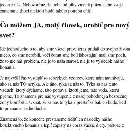
jeden z nás. Nehovoríme, že treba od piky zmeniť prácu alebo svoje
zameranie (hoci niektorí budú takúto potrebu cítiť).
Čo môžem JA, malý človek, urobiť pre nový
svet?
Ide jednoducho o to, aby sme všetci práve teraz pridali do svojho života
niečo, čo sme nerobili, voči čomu sme boli ľahostajní, mali sme pocit,
že to nie náš problém, nie je to naša starosť, nie je to výsledok nášho
konania.
Je najvyšší čas vystúpiť so sebeckých vzorcov, ktoré nám navrávajú,
ako sa nás TO netýka. Ale áno, týka sa nás to. Týka sa nás tento
vzduch, ktorý dýchame, táto potrava, ktorú jeme, táto voda, ktorú
pijeme. To znamená pre nás vystúpenie z našej pohodlnej a bezpečnej
zóny komfortu. Uznať, že sa nás to týka a prestať sa báť, čo bude, keď
to priznáme. Jednoduché.
Znamená to, že konečne prestaneme riešiť len následky nášho
kolektívneho konania a lepiť záplaty na čoraz väčšie diery, pretože z