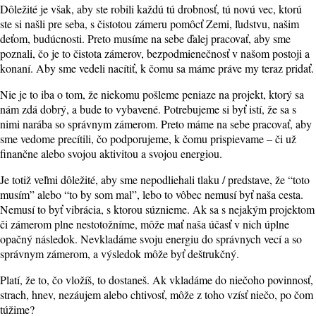
Dôležité je však, aby ste robili každú tú drobnosť, tú novú vec, ktorú
ste si našli pre seba, s čistotou zámeru pomôcť Zemi, ľudstvu, našim
deťom, budúcnosti. Preto musíme na sebe ďalej pracovať, aby sme
poznali, čo je to čistota zámerov, bezpodmienečnosť v našom postoji a
konaní. Aby sme vedeli nacítiť, k čomu sa máme práve my teraz pridať.
Nie je to iba o tom, že niekomu pošleme peniaze na projekt, ktorý sa
nám zdá dobrý, a bude to vybavené. Potrebujeme si byť istí, že sa s
nimi narába so správnym zámerom. Preto máme na sebe pracovať, aby
sme vedome precítili, čo podporujeme, k čomu prispievame – či už
finančne alebo svojou aktivitou a svojou energiou.
Je totiž veľmi dôležité, aby sme nepodliehali tlaku / predstave, že “toto
musím” alebo “to by som mal”, lebo to vôbec nemusí byť naša cesta.
Nemusí to byť vibrácia, s ktorou súznieme. Ak sa s nejakým projektom
či zámerom plne nestotožníme, môže mať naša účasť v nich úplne
opačný následok. Nevkladáme svoju energiu do správnych vecí a so
správnym zámerom, a výsledok môže byť deštrukčný.
Platí, že to, čo vložíš, to dostaneš. Ak vkladáme do niečoho povinnosť,
strach, hnev, nezáujem alebo chtivosť, môže z toho vzísť niečo, po čom
túžime?