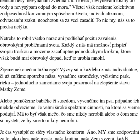
neničím lesy, nevyháňam zvieratá z ich lovísk, nevylievam toxíny do
vody a nevysýpam odpad do mora.” Všetci však nesieme kolektívnu
zodpovednosť konzumným spôsobom života, individualizmom,
odvracaním zraku, neochotou sa za veci zasadiť. To nie my, nás sa to
predsa netýka.
Netreba to robiť všetko naraz ani podliehať pocitu zavalenia
obrovskými problémami sveta. Každý z nás má možnosť prispieť
svojou troškou a môžeme začať úplne jednoduchými krokmi, ktoré
však budú mať obrovský dopad, keď to urobia mnohí.
Žijeme nekonečnú túžba ega? Výzvy sú u každého z nás individuálne,
či už znížime spotrebu mäsa, vysadíme stromčeky, vyčistíme park,
rieku – jednoducho zameriame svoju pozornosť na zlepšenie stavu
Matky Zeme.
Alebo pomôžeme babičke či susedom, vyvenčíme im psa, prípadne ich
niekde odvezieme. Je veľmi široké spektrum činností, na ktoré sa vieme
podujať. Má to byť však niečo, čo sme nikdy nerobili alebo o čom sme
si mysleli, že by sme to nikdy neurobili.
Je čas vystúpiť zo sféry vlastného komfortu. Áno, MY sme zodpovední
za to, ako dnes naše mesto, naša krajina, naša Zem vyzerá, každý