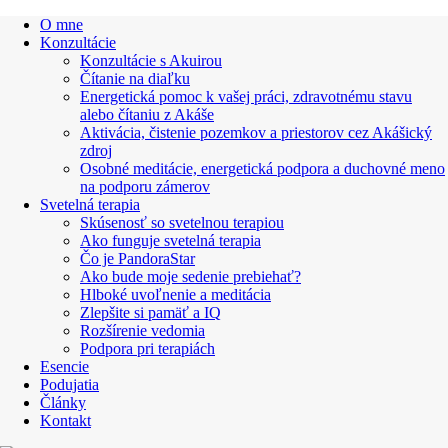
O mne
Konzultácie
Konzultácie s Akuirou
Čítanie na diaľku
Energetická pomoc k vašej práci, zdravotnému stavu
alebo čítaniu z Akáše
Aktivácia, čistenie pozemkov a priestorov cez Akášický
zdroj
Osobné meditácie, energetická podpora a duchovné meno
na podporu zámerov
Svetelná terapia
Skúsenosť so svetelnou terapiou
Ako funguje svetelná terapia
Čo je PandoraStar
Ako bude moje sedenie prebiehať?
Hlboké uvoľnenie a meditácia
Zlepšite si pamäť a IQ
Rozšírenie vedomia
Podpora pri terapiách
Esencie
Podujatia
Články
Kontakt