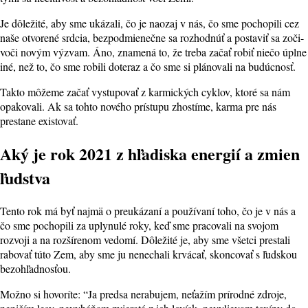
Je dôležité, aby sme ukázali, čo je naozaj v nás, čo sme pochopili cez
naše otvorené srdcia, bezpodmienečne sa rozhodnúť a postaviť sa zoči-
voči novým výzvam. Áno, znamená to, že treba začať robiť niečo úplne
iné, než to, čo sme robili doteraz a čo sme si plánovali na budúcnosť.
Takto môžeme začať vystupovať z karmických cyklov, ktoré sa nám
opakovali. Ak sa tohto nového prístupu zhostíme, karma pre nás
prestane existovať.
Aký je rok 2021 z hľadiska energií a zmien
ľudstva
Tento rok má byť najmä o preukázaní a používaní toho, čo je v nás a
čo sme pochopili za uplynulé roky, keď sme pracovali na svojom
rozvoji a na rozšírenom vedomí. Dôležité je, aby sme všetci prestali
rabovať túto Zem, aby sme ju nenechali krvácať, skoncovať s ľudskou
bezohľadnosťou.
Možno si hovoríte: “Ja predsa nerabujem, neťažím prírodné zdroje,