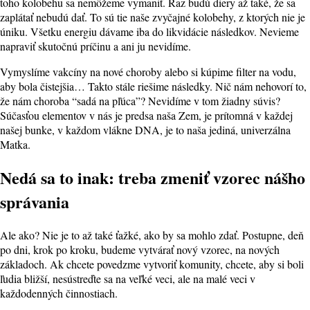
toho kolobehu sa nemôžeme vymaniť. Raz budú diery až také, že sa
zaplátať nebudú dať. To sú tie naše zvyčajné kolobehy, z ktorých nie je
úniku. Všetku energiu dávame iba do likvidácie následkov. Nevieme
napraviť skutočnú príčinu a ani ju nevidíme.
Vymyslíme vakcíny na nové choroby alebo si kúpime filter na vodu,
aby bola čistejšia… Takto stále riešime následky. Nič nám nehovorí to,
že nám choroba “sadá na pľúca”? Nevidíme v tom žiadny súvis?
Súčasťou elementov v nás je predsa naša Zem, je prítomná v každej
našej bunke, v každom vlákne DNA, je to naša jediná, univerzálna
Matka.
Nedá sa to inak: treba zmeniť vzorec nášho
správania
Ale ako? Nie je to až také ťažké, ako by sa mohlo zdať. Postupne, deň
po dni, krok po kroku, budeme vytvárať nový vzorec, na nových
základoch. Ak chcete povedzme vytvoriť komunity, chcete, aby si boli
ľudia bližší, nesústreďte sa na veľké veci, ale na malé veci v
každodenných činnostiach.