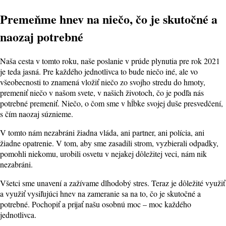
Premeňme hnev na niečo, čo je skutočné a
naozaj potrebné
Naša cesta v tomto roku, naše poslanie v prúde plynutia pre rok 2021
je teda jasná. Pre každého jednotlivca to bude niečo iné, ale vo
všeobecnosti to znamená vložiť niečo zo svojho stredu do hmoty,
premeniť niečo v našom svete, v našich životoch, čo je podľa nás
potrebné premeniť. Niečo, o čom sme v hĺbke svojej duše presvedčení,
s čím naozaj súznieme.
V tomto nám nezabráni žiadna vláda, ani partner, ani polícia, ani
žiadne opatrenie. V tom, aby sme zasadili strom, vyzbierali odpadky,
pomohli niekomu, urobili osvetu v nejakej dôležitej veci, nám nik
nezabráni.
Všetci sme unavení a zažívame dlhodobý stres. Teraz je dôležité využiť
a využiť vysiľujúci hnev na zameranie sa na to, čo je skutočné a
potrebné. Pochopiť a prijať našu osobnú moc – moc každého
jednotlivca.