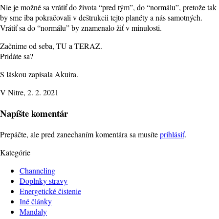
Nie je možné sa vrátiť do života “pred tým”, do “normálu”, pretože tak
by sme iba pokračovali v deštrukcii tejto planéty a nás samotných.
Vrátiť sa do “normálu” by znamenalo žiť v minulosti.
Začnime od seba, TU a TERAZ.
Pridáte sa?
S láskou zapísala Akuira.
V Nitre, 2. 2. 2021
Napíšte komentár
Prepáčte, ale pred zanechaním komentára sa musíte
prihlásiť
.
Kategórie
Channeling
Doplnky stravy
Energetické čistenie
Iné články
Mandaly