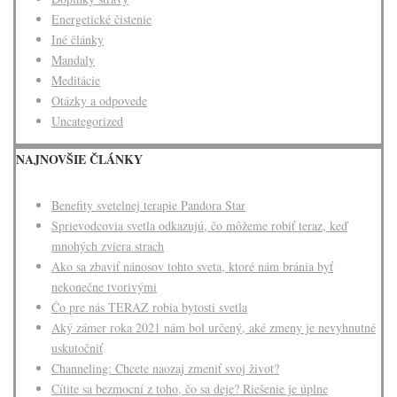
Energetické čistenie
Iné články
Mandaly
Meditácie
Otázky a odpovede
Uncategorized
NAJNOVŠIE ČLÁNKY
Benefity svetelnej terapie Pandora Star
Sprievodcovia svetla odkazujú, čo môžeme robiť teraz, keď
mnohých zviera strach
Ako sa zbaviť nánosov tohto sveta, ktoré nám bránia byť
nekonečne tvorivými
Čo pre nás TERAZ robia bytosti svetla
Aký zámer roka 2021 nám bol určený, aké zmeny je nevyhnutné
uskutočniť
Channeling: Chcete naozaj zmeniť svoj život?
Cítite sa bezmocní z toho, čo sa deje? Riešenie je úplne