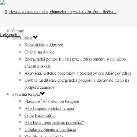
O mne
Konzultácie
Konzultácie s Akuirou
Čítanie na diaľku
Energetická pomoc k vašej práci, zdravotnému stavu alebo
čítaniu z Akáše
Aktivácia, čistenie pozemkov a priestorov cez Akášický zdroj
Osobné meditácie, energetická podpora a duchovné meno na
podporu zámerov
Svetelná terapia
Skúsenosť so svetelnou terapiou
Ako funguje svetelná terapia
Čo je PandoraStar
Ako bude moje sedenie prebiehať?
Hlboké uvoľnenie a meditácia
Zlepšite si pamäť a IQ