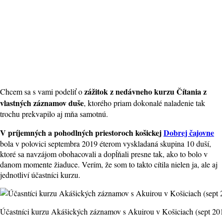
zážitok z nedávneho kurzu Čítania z
Chcem sa s vami podeliť o
vlastných záznamov duše
, ktorého priam dokonalé naladenie tak
trochu prekvapilo aj mňa samotnú.
V príjemných a pohodlných priestoroch košickej
Dobrej čajovne
bola v polovici septembra 2019 éterom vyskladaná skupina 10 duší,
ktoré sa navzájom obohacovali a dopĺňali presne tak, ako to bolo v
danom momente žiaduce. Verím, že som to takto cítila nielen ja, ale aj
jednotliví účastníci kurzu.
Účastníci kurzu Akášických záznamov s Akuirou v Košiciach (sept 20