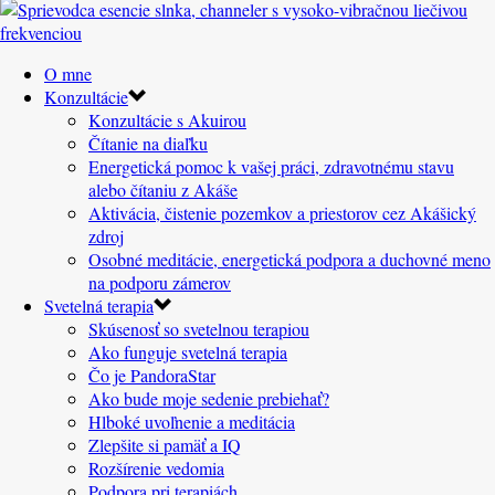
O mne
Konzultácie
Konzultácie s Akuirou
Čítanie na diaľku
Energetická pomoc k vašej práci, zdravotnému stavu
alebo čítaniu z Akáše
Aktivácia, čistenie pozemkov a priestorov cez Akášický
zdroj
Osobné meditácie, energetická podpora a duchovné meno
na podporu zámerov
Svetelná terapia
Skúsenosť so svetelnou terapiou
Ako funguje svetelná terapia
Čo je PandoraStar
Ako bude moje sedenie prebiehať?
Hlboké uvoľnenie a meditácia
Zlepšite si pamäť a IQ
Rozšírenie vedomia
Podpora pri terapiách