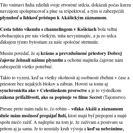
Títo vnímaví ľudia zdieľali svoje otvorené srdcia, dokázali počas kurzu
navzájom spolupracovať a plne sa rešpektovať, a tým si zabezpečili
plynulosť a ľahkosť prístupu k Akášickým záznamom
.
Cesta tohto víkendu s channelingom v Košiciach
bola veľmi
obohacujúca pre nás všetkým, mňa nevynímajúc, a ja zo srdca
ďakujem týmto bytostiam za naše spoločné stretnutie.
krásne a prevzdušnené priestory Dobrej
Musím povedať, že aj
čajovne žehnali nášmu plynutiu
a ochotní majitelia čajovne nám
zabezpečili všetko potrebné.
Takto to vyzerá, keď sa všetky okolnosti aj osobnosti zbehnú v čase a
priestore bez nejakých blokov a zábran. Hovorí sa tomu aj
synchronicita ako v Celestínskom proroctve
a je to výsledkom
zákona príťažlivosti, ako sa popisuje vo filme Secret
(Tajomstvo).
vďaka Akáši a záznamom
Presne preto mám rada to, čo robím –
duše mám možnosť prepájať ľudí,
ktorí majú byť prepojení a majú
spolu niečo zažiť. A najlepšie na tom je, že zažívam a posúvam sa
keď sa nebránime,
pritom aj ja sama. Je to neustály kruh vývoja a