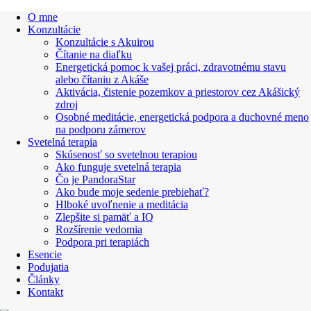
O mne
Konzultácie
Konzultácie s Akuirou
Čítanie na diaľku
Energetická pomoc k vašej práci, zdravotnému stavu
alebo čítaniu z Akáše
Aktivácia, čistenie pozemkov a priestorov cez Akášický
zdroj
Osobné meditácie, energetická podpora a duchovné meno
na podporu zámerov
Svetelná terapia
Skúsenosť so svetelnou terapiou
Ako funguje svetelná terapia
Čo je PandoraStar
Ako bude moje sedenie prebiehať?
Hlboké uvoľnenie a meditácia
Zlepšite si pamäť a IQ
Rozšírenie vedomia
Podpora pri terapiách
Esencie
Podujatia
Články
Kontakt