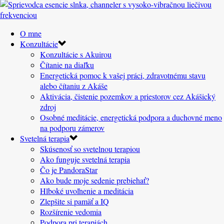
O mne
Konzultácie
Konzultácie s Akuirou
Čítanie na diaľku
Energetická pomoc k vašej práci, zdravotnému stavu
alebo čítaniu z Akáše
Aktivácia, čistenie pozemkov a priestorov cez Akášický
zdroj
Osobné meditácie, energetická podpora a duchovné meno
na podporu zámerov
Svetelná terapia
Skúsenosť so svetelnou terapiou
Ako funguje svetelná terapia
Čo je PandoraStar
Ako bude moje sedenie prebiehať?
Hlboké uvoľnenie a meditácia
Zlepšite si pamäť a IQ
Rozšírenie vedomia
Podpora pri terapiách