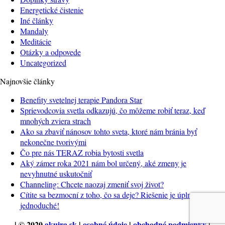
Energetické čistenie
Iné články
Mandaly
Meditácie
Otázky a odpovede
Uncategorized
Najnovšie články
Benefity svetelnej terapie Pandora Star
Sprievodcovia svetla odkazujú, čo môžeme robiť teraz, keď
mnohých zviera strach
Ako sa zbaviť nánosov tohto sveta, ktoré nám bránia byť
nekonečne tvorivými
Čo pre nás TERAZ robia bytosti svetla
Aký zámer roka 2021 nám bol určený, aké zmeny je
nevyhnutné uskutočniť
Channeling: Chcete naozaj zmeniť svoj život?
Cítite sa bezmocní z toho, čo sa deje? Riešenie je úplne
jednoduché!
| © 2020
akuira.sk
|
osobné údaje
|
obchodné podmienky
|