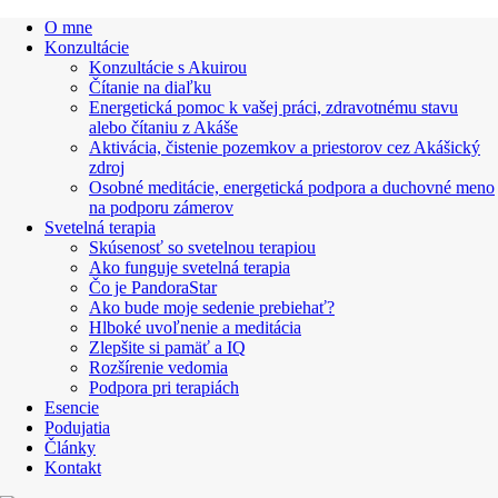
O mne
Konzultácie
Konzultácie s Akuirou
Čítanie na diaľku
Energetická pomoc k vašej práci, zdravotnému stavu
alebo čítaniu z Akáše
Aktivácia, čistenie pozemkov a priestorov cez Akášický
zdroj
Osobné meditácie, energetická podpora a duchovné meno
na podporu zámerov
Svetelná terapia
Skúsenosť so svetelnou terapiou
Ako funguje svetelná terapia
Čo je PandoraStar
Ako bude moje sedenie prebiehať?
Hlboké uvoľnenie a meditácia
Zlepšite si pamäť a IQ
Rozšírenie vedomia
Podpora pri terapiách
Esencie
Podujatia
Články
Kontakt