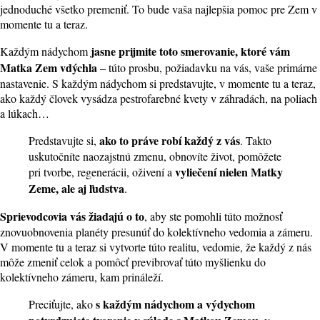
jednoduché všetko premeniť. To bude vaša najlepšia pomoc pre Zem v
momente tu a teraz.
jasne prijmite toto smerovanie, ktoré vám
Každým nádychom
Matka Zem vdýchla
– túto prosbu, požiadavku na vás, vaše primárne
nastavenie. S každým nádychom si predstavujte, v momente tu a teraz,
ako každý človek vysádza pestrofarebné kvety v záhradách, na poliach
a lúkach…
ako to práve robí každý z vás
Predstavujte si,
. Takto
uskutočníte naozajstnú zmenu, obnovíte život, pomôžete
vyliečení nielen Matky
pri tvorbe, regenerácii, oživení a
Zeme, ale aj ľudstva
.
Sprievodcovia vás žiadajú o to
, aby ste pomohli túto možnosť
znovuobnovenia planéty presunúť do kolektívneho vedomia a zámeru.
V momente tu a teraz si vytvorte túto realitu, vedomie, že každý z nás
môže zmeniť celok a pomôcť previbrovať túto myšlienku do
kolektívneho zámeru, kam prináleží.
s každým nádychom a výdychom
Preciťujte, ako