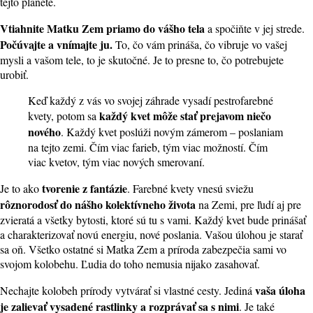
tejto planéte.
Vtiahnite Matku Zem priamo do vášho tela
a spočiňte v jej strede.
Počúvajte a vnímajte ju.
To, čo vám prináša, čo vibruje vo vašej
mysli a vašom tele, to je skutočné. Je to presne to, čo potrebujete
urobiť.
Keď každý z vás vo svojej záhrade vysadí pestrofarebné
každý kvet môže stať prejavom niečo
kvety, potom sa
nového
. Každý kvet poslúži novým zámerom – poslaniam
na tejto zemi. Čím viac farieb, tým viac možností. Čím
viac kvetov, tým viac nových smerovaní.
tvorenie z fantázie
Je to ako
. Farebné kvety vnesú sviežu
rôznorodosť do nášho kolektívneho života
na Zemi, pre ľudí aj pre
zvieratá a všetky bytosti, ktoré sú tu s vami. Každý kvet bude prinášať
a charakterizovať novú energiu, nové poslania. Vašou úlohou je starať
sa oň. Všetko ostatné si Matka Zem a príroda zabezpečia sami vo
svojom kolobehu. Ľudia do toho nemusia nijako zasahovať.
vaša úloha
Nechajte kolobeh prírody vytvárať si vlastné cesty. Jediná
je zalievať vysadené rastlinky a rozprávať sa s nimi
. Je také