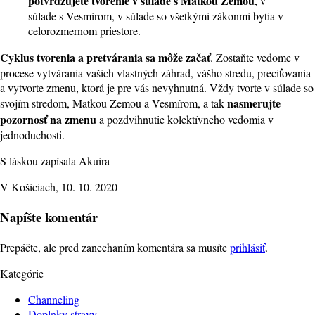
potvrdzujete tvorenie v súlade s Matkou Zemou
, v
súlade s Vesmírom, v súlade so všetkými zákonmi bytia v
celorozmernom priestore.
Cyklus tvorenia a pretvárania sa môže začať
. Zostaňte vedome v
procese vytvárania vašich vlastných záhrad, vášho stredu, preciťovania
a vytvorte zmenu, ktorá je pre vás nevyhnutná. Vždy tvorte v súlade so
nasmerujte
svojím stredom, Matkou Zemou a Vesmírom, a tak
pozornosť na zmenu
a pozdvihnutie kolektívneho vedomia v
jednoduchosti.
S láskou zapísala Akuira
V Košiciach, 10. 10. 2020
Napíšte komentár
Prepáčte, ale pred zanechaním komentára sa musíte
prihlásiť
.
Kategórie
Channeling
Doplnky stravy