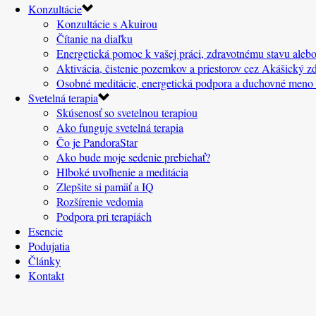
Konzultácie
Konzultácie s Akuirou
Čítanie na diaľku
Energetická pomoc k vašej práci, zdravotnému stavu alebo
Aktivácia, čistenie pozemkov a priestorov cez Akášický zd
Osobné meditácie, energetická podpora a duchovné meno
Svetelná terapia
Skúsenosť so svetelnou terapiou
Ako funguje svetelná terapia
Čo je PandoraStar
Ako bude moje sedenie prebiehať?
Hlboké uvoľnenie a meditácia
Zlepšite si pamäť a IQ
Rozšírenie vedomia
Podpora pri terapiách
Esencie
Podujatia
Články
Kontakt