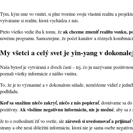
Tým, kým sme vo vnútri, si plne tvoríme svoju vlastnú realitu a projekt
vytvárame si realitu, ktorá vychádza z nás.
ak chceme zmeniť realitu vonku, po
Preto všetko vedie iba k tomu, že
novému programu. Samozrejme, že počet kanálov a rôznych kombinácií
My všetci a celý svet je yin-yang v dokonal
Naša bytosť je vytváraná z dvoch častí – tej, čo ju nazývame pozitívnou
poznali všetky informácie z nášho vnútra.
To, že je to významné a v dokonalom súlade, nemôžeme vidieť z jedn
podhľadu.
Keď sa snažíme niečo zakryť, niečo z nás popierať
, dostávame sa do
Ak vložíme negatívnu informáciu, nie je možné
pozitívny.
, aby sa z
zároveň si uvedomovať a prijímať 
Je to o rozhodnutí žiť vo svetle, ale
strany a obe nesú dôležitú informáciu, ktorá nie je sama osebe negatívn