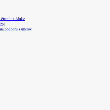
 čítaniu z Akáše
roj
 na podporu zámerov