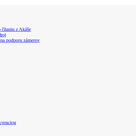
 čítaniu z Akáše
droj
 na podporu zámerov