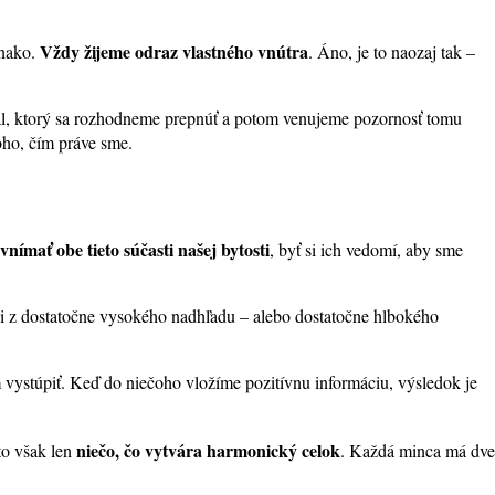
Vždy žijeme odraz vlastného vnútra
vnako.
. Áno, je to naozaj tak –
nál, ktorý sa rozhodneme prepnúť a potom venujeme pozornosť tomu
ho, čím práve sme.
vnímať obe tieto súčasti našej bytosti
, byť si ich vedomí, aby sme
ci z dostatočne vysokého nadhľadu – alebo dostatočne hlbokého
vystúpiť. Keď do niečoho vložíme pozitívnu informáciu, výsledok je
niečo, čo vytvára harmonický celok
 to však len
. Každá minca má dve