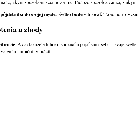
aj na to, akým spôsobom veci hovoríme. Pretože spôsob a zámer, s akým
 pôjdete iba do svojej mysle, všetko bude vibrovať.
Tvorenie vo Vesmír
tenia a zhody
vibrácie
. Ako dokážete hlboko spoznať a prijať sami seba – svoje svetlé 
 tvorení a harmónií vibrácií.