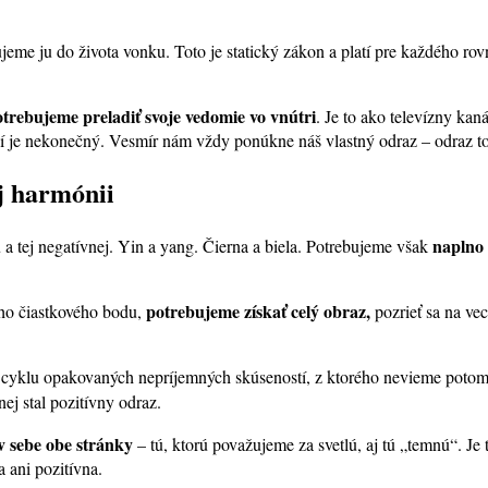
ujeme ju do života vonku. Toto je statický zákon a platí pre každého ro
trebujeme preladiť svoje vedomie vo vnútri
. Je to ako televízny ka
 je nekonečný. Vesmír nám vždy ponúkne náš vlastný odraz – odraz to
ej harmónii
naplno 
 a tej negatívnej. Yin a yang. Čierna a biela. Potrebujeme však
potrebujeme získať celý obraz,
ého čiastkového bodu,
pozrieť sa na ve
 cyklu opakovaných nepríjemných skúseností, z ktorého nevieme potom 
 nej stal pozitívny odraz.
v sebe obe stránky
– tú, ktorú považujeme za svetlú, aj tú „temnú“. Je
a ani pozitívna.