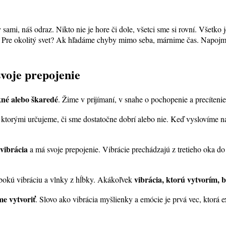
 sami, náš odraz. Nikto nie je hore či dole, všetci sme si rovní. Všetk
o? Pre okolitý svet? Ak hľadáme chyby mimo seba, márnime čas. Napojm
voje prepojenie
kné alebo škaredé
. Žime v prijímaní, v snahe o pochopenie a precítenie
e, ktorými určujeme, či sme dostatočne dobrí alebo nie. Keď vyslovíme 
 vibrácia
a má svoje prepojenie. Vibrácie prechádzajú z tretieho oka do
vibrácia, ktorú vytvorím, 
lbokú vibráciu a vlnky z hĺbky. Akákoľvek
me vytvoriť
. Slovo ako vibrácia myšlienky a emócie je prvá vec, ktorá 