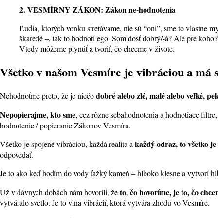
2. VESMÍRNY ZÁKON: Zákon ne-hodnotenia
Ľudia, ktorých vonku stretávame, nie sú “oni”, sme to vlastne my
škaredé –, tak to hodnotí ego. Som dosť dobrý/-á? Ale pre koh
Vtedy môžeme plynúť a tvoriť, čo chceme v živote.
Všetko v našom Vesmíre je vibráciou a má s
dobré alebo zlé, malé alebo veľké, pe
Nehodnoťme preto, že je niečo
Nepopierajme, kto sme
, cez rôzne sebahodnotenia a hodnotiace filtr
hodnotenie / popieranie Zákonov Vesmíru.
každý odraz, to všetko je
Všetko je spojené vibráciou, každá realita a
odpovedať.
Je to ako keď hodím do vody ťažký kameň – hlboko klesne a vytvorí h
to, čo hovoríme, je to, čo chce
Už v dávnych dobách nám hovorili, že
vytváralo svetlo. Je to vlna vibrácií, ktorá vytvára zhodu vo Vesmíre.