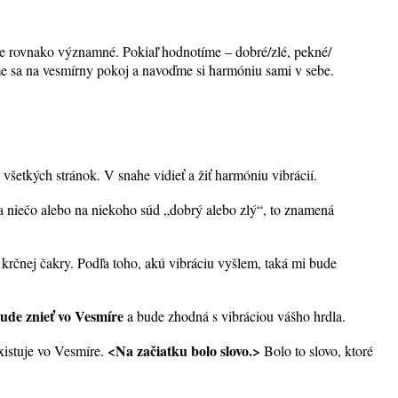
o je rovnako významné. Pokiaľ hodnotíme – dobré/zlé, pekné/
e sa na vesmírny pokoj a navoďme si harmóniu sami v sebe.
 všetkých stránok. V snahe vidieť a žiť harmóniu vibrácií.
na niečo alebo na niekoho súd „dobrý alebo zlý“, to znamená
 krčnej čakry. Podľa toho, akú vibráciu vyšlem, taká mi bude
bude znieť vo Vesmíre
a bude zhodná s vibráciou vášho hrdla.
<Na začiatku bolo slovo.>
existuje vo Vesmíre.
Bolo to slovo, ktoré