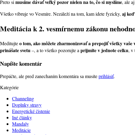
musíme dávať veľký pozor nielen na to, čo si myslíme
Preto si
, ale 
aj keď
Všetko vibruje vo Vesmíre. Nezáleží na tom, kam idete fyzicky,
Meditácia k 2. vesmírnemu zákonu nehodno
o tom, ako môžete zharmonizovať a prepojiť všetky vaše 
Meditujte
prinášate svetu
prijmite v jednote celku
–, a to všetko pozorujte a
, v
Napíšte komentár
Prepáčte, ale pred zanechaním komentára sa musíte
prihlásiť
.
Kategórie
Channeling
Doplnky stravy
Energetické čistenie
Iné články
Mandaly
Meditácie